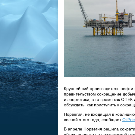
Крупнейший производитель нефти в
правительством сокращение добычи
и энергетики, в то время как ОПЕ
обсуждать, как приступить к сокра
Норвегия, не входящая в коалицию
весной этого года, сообщает
OilPri
В апреле Норвегия решила сократит
«было принято на независимой осн