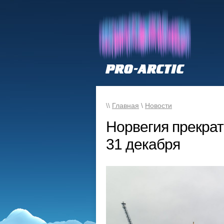
\\
Главная
\
Новости
Норвегия прекра
31 декабря