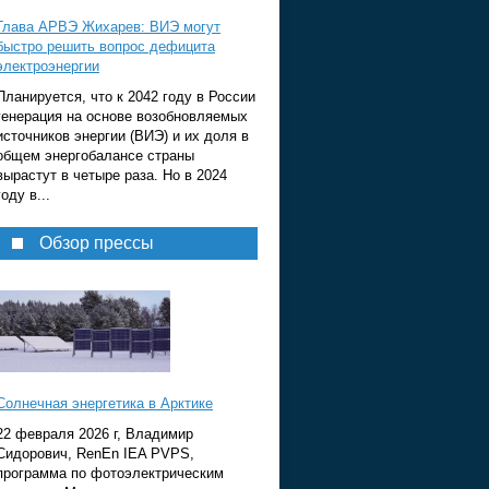
Глава АРВЭ Жихарев: ВИЭ могут
быстро решить вопрос дефицита
электроэнергии
Планируется, что к 2042 году в России
генерация на основе возобновляемых
источников энергии (ВИЭ) и их доля в
общем энергобалансе страны
вырастут в четыре раза. Но в 2024
году в...
Обзор прессы
Солнечная энергетика в Арктике
22 февраля 2026 г, Владимир
Сидорович, RenEn IEA PVPS,
программа по фотоэлектрическим