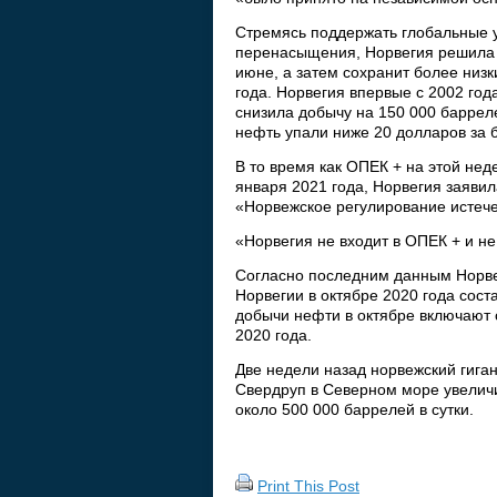
Стремясь поддержать глобальные 
перенасыщения, Норвегия решила с
июне, а затем сохранит более низк
года. Норвегия впервые с 2002 го
снизила добычу на 150 000 барреле
нефть упали ниже 20 долларов за 
В то время как ОПЕК + на этой не
января 2021 года, Норвегия заявил
«Норвежское регулирование истечет
«Норвегия не входит в ОПЕК + и не
Согласно последним данным Норве
Норвегии в октябре 2020 года сост
добычи нефти в октябре включают 
2020 года.
Две недели назад норвежский гига
Свердруп в Северном море увеличив
около 500 000 баррелей в сутки.
Print This Post