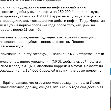
усилия по поддержанию цен на нефть и ослаблению
ократить добычу сырой нефти на 250 000 баррелей в сутки в
ий уровень добычи на 134 000 баррелей в сутки до конца 2020
да присоединилась к сокращению добычи нефти. Тогда Норвегия
й в сутки в первой половине года после того, как цены на
баррель после 11 сентября.
деле занята обсуждением будущего сокращений коалиции с
а в заявлении, опубликованном агентством Reuters:
 в конце года».
 приглашена на эту встречу», — заявили в министерстве нефти.
жского нефтяного управления (NPD), добыча сырой нефти в
авила в среднем 1,611 миллиона баррелей в сутки. Показатели
сокращение на 134 000 баррелей в сутки на вторую половину
нт Equinor заявил, что огромное месторождение нефти Йохан
ает суточную добычу, ожидая, что к концу года она достигнет