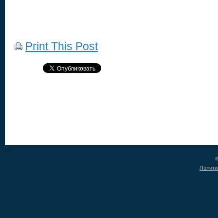
Print This Post
©
Полити