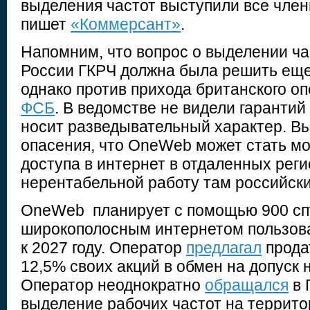
выделения частот выступили все член
пишет
«Коммерсант»
.
Напомним, что вопрос о выделении ч
России ГКРЧ должна была решить еще
однако против прихода британского о
ФСБ
. В ведомстве не видели гарантий 
носит разведывательный характер. В
опасения, что OneWeb может стать м
доступа в интернет в отдаленных реги
нерентабельной работу там российски
OneWeb планирует с помощью 900 сп
широкополосным интернетом пользова
к 2027 году. Оператор
предлагал
прода
12,5% своих акций в обмен на допуск 
Оператор неоднократно
обращался
в 
выделение рабочих частот на террито