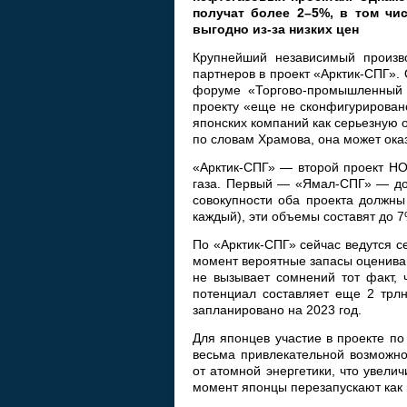
получат более 2–5%, в том чи
выгодно из-за низких цен
Крупнейший независимый произво
партнеров в проект «Арктик-СПГ».
форуме «Торгово-промышленный д
проекту «еще не сконфигурирован
японских компаний как серьезную 
по словам Храмова, она может ока
«Арктик-СПГ» — второй проект НО
газа. Первый — «Ямал-СПГ» — до
совокупности оба проекта должны 
каждый), эти объемы составят до 
По «Арктик-СПГ» сейчас ведутся с
момент вероятные запасы оцениваю
не вызывает сомнений тот факт, 
потенциал составляет еще 2 трлн
запланировано на 2023 год.
Для японцев участие в проекте по
весьма привлекательной возможно
от атомной энергетики, что увели
момент японцы перезапускают как