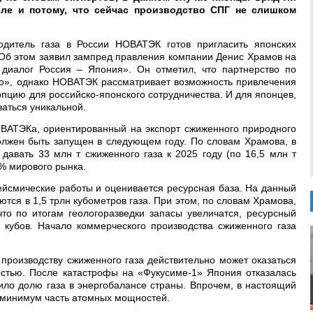
сле и потому, что сейчас производство СПГ не слишком
дитель газа в России НОВАТЭК готов пригласить японских
 Об этом заявил зампред правления компании Денис Храмов на
иалог Россия – Япония». Он отметил, что партнерство по
о», однако НОВАТЭК рассматривает возможность привлечения
опцию для российско-японского сотрудничества. И для японцев,
заться уникальной.
ВАТЭКа, ориентированный на экспорт сжиженного природного
лжен быть запущен в следующем году. По словам Храмова, в
давать 33 млн т сжиженного газа к 2025 году (по 16,5 млн т
7% мирового рынка.
ейсмические работы и оценивается ресурсная база. На данный
тся в 1,5 трлн кубометров газа. При этом, по словам Храмова,
что по итогам геологоразведки запасы увеличатся, ресурсный
 кубов. Начало коммерческого производства сжиженного газа
 производству сжиженного газа действительно может оказаться
стью. После катастрофы на «Фукусиме-1» Япония отказалась
чило долю газа в энергобалансе страны. Впрочем, в настоящий
 минимум часть атомных мощностей.