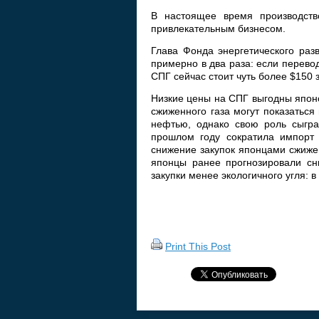
В настоящее время производств
привлекательным бизнесом.
Глава Фонда энергетического раз
примерно в два раза: если перево
СПГ сейчас стоит чуть более $150 з
Низкие цены на СПГ выгодны японс
сжиженного газа могут показаться
нефтью, однако свою роль сыгра
прошлом году сократила импорт 
снижение закупок японцами сжиже
японцы ранее прогнозировали сн
закупки менее экологичного угля: в
Print This Post