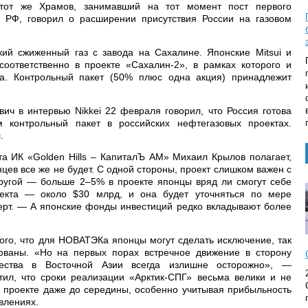
 тот же Храмов, занимавший на тот момент пост первого
 РФ, говорил о расширении присутствия России на газовом
ий сжиженный газ с завода на Сахалине. Японские Mitsui и
соответственно в проекте «Сахалин-2», в рамках которого и
а. Контрольный пакет (50% плюс одна акция) принадлежит
ич в интервью Nikkei 22 февраля говорил, что Россия готова
 контрольный пакет в российских нефтегазовых проектах.
.
та ИК «Golden Hills – КапиталЪ АМ» Михаил Крылов полагает,
нцев все же не будет. С одной стороны, проект слишком важен с
другой — больше 2–5% в проекте японцы вряд ли смогут себе
оекта — около $30 млрд, и она будет уточняться по мере
перт. — А японские фонды инвестиций редко вкладывают более
ого, что для НОВАТЭКа японцы могут сделать исключение, так
ованы. «Но на первых порах встречное движение в сторону
ичества в Восточной Азии всегда излишне осторожно», —
етил, что сроки реализации «Арктик-СПГ» весьма велики и не
м проекте даже до середины, особенно учитывая прибыльность
влениях.