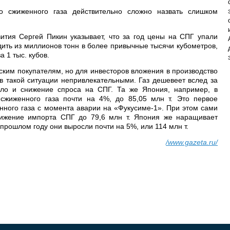
о сжиженного газа действительно сложно назвать слишком
вития Сергей Пикин указывает, что за год цены на СПГ упали
дить из миллионов тонн в более привычные тысячи кубометров,
а 1 тыс. кубов.
ким покупателям, но для инвесторов вложения в производство
 в такой ситуации непривлекательными. Газ дешевеет вслед за
ло и снижение спроса на СПГ. Та же Япония, например, в
сжиженного газа почти на 4%, до 85,05 млн т. Это первое
нного газа с момента аварии на «Фукусиме-1». При этом сами
ижение импорта СПГ до 79,6 млн т. Япония же наращивает
 прошлом году они выросли почти на 5%, или 114 млн т.
/www.gazeta.ru/