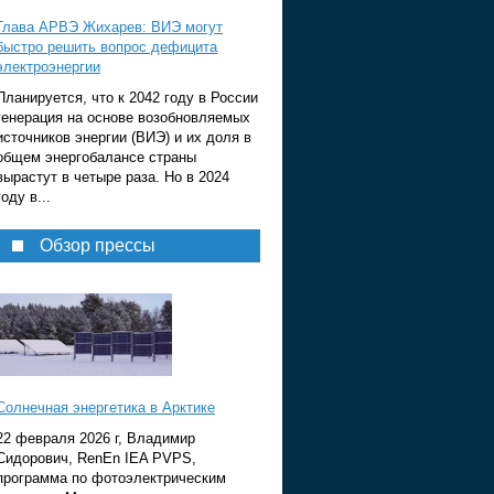
Глава АРВЭ Жихарев: ВИЭ могут
быстро решить вопрос дефицита
электроэнергии
Планируется, что к 2042 году в России
генерация на основе возобновляемых
источников энергии (ВИЭ) и их доля в
общем энергобалансе страны
вырастут в четыре раза. Но в 2024
году в...
Обзор прессы
Солнечная энергетика в Арктике
22 февраля 2026 г, Владимир
Сидорович, RenEn IEA PVPS,
программа по фотоэлектрическим