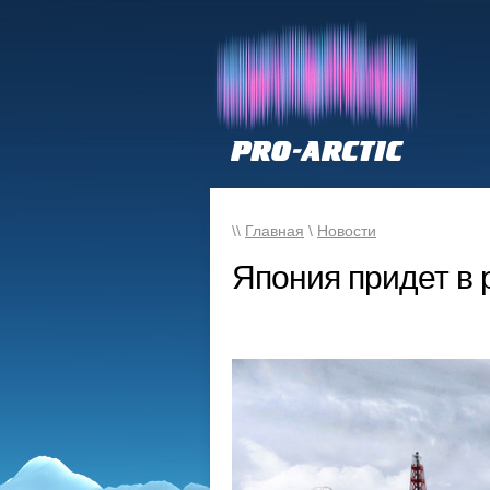
\\
Главная
\
Новости
Япония придет в 