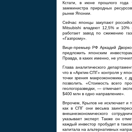
Кстати, в июне прошлого года
замминистра природных ресурсов
рынке Японии.
Сейчас японцы закупают российск
Mitsubishi владеют 12,5% и 10% 
работает завод по сжижению газ
«Газпрому».
Вице-премьер РФ Аркадий Дворков
предложить японским инвесторам
Правда, в каких именно, не уточнил
Глава аналитического департамен
что в «Арктик-СПГ» контроля у япо
точки зрения макроэкономики, с 
позволить. «Стоимость всего пр
геологоразведки, — отмечает экс
$400 млн в одно направление».
Впрочем, Крылов не исключает и т
как в СПГ они весьма заинтерес
внешнеэкономического сотрудн
указывает эксперт. Также он отм
каждый инвестор пробудет в тако
капитала на альтернативных напра