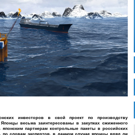
онских инвесторов в свой проект по производству
. Японцы весьма заинтересованы в закупках сжиженного
ть японским партнерам контрольные пакеты в российских
, по словам экспертов, в данном случае японцы вряд ли