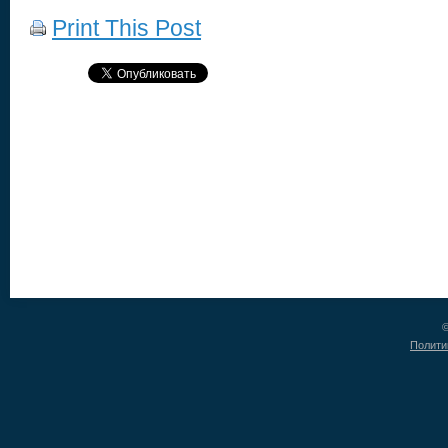
Print This Post
©
Полити