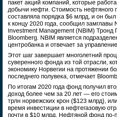
пакет акций компаний, которые работа
добычи нефти. Стоимость нефтяного п
составляла порядка $6 млрд, и он бы
к концу 2020 года, сообщил замглавы 
Investment Management (NBIM) Тронд 
Bloomberg. NBIM является подразделе
центробанка и отвечает за управлени
Этот шаг завершает многолетний про
суверенного фонда из той отрасли, к
экономику Норвегии на протяжении б
последнего полувека, отмечает Bloomb
По итогам 2020 года фонд получил вт
доход более чем за 20 лет — его стои
трлн норвежских крон ($123 млрд), или
время инвестиции в нефтегазовую отр
почти в $10 млрд. Нефтяной фонд по-