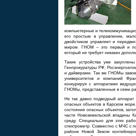
компьютерные и телекоммуникацио
его простым в управлении, мало
джойстиком управляет и передви
миром. ГНОМ – это первый и по
который не требует никаких дополн
Такие устройства уже закуплен
Генпрокуратуры РФ, Росэнергоато
и дайверами. Так же ГНОМы завое
университетов и компаний Фра
конкурируя с аппаратами ведущих
ГНОМы, представленные в семи раз
Не так давно подводный аппарат 
опасных объектов в Карском море
состояния опасных объектов, зато
части Новоземельской впадины К
среду. Специально для этих раб
спектрометр. Совместно с МЧС с 
районе Новой Земли контейнеро