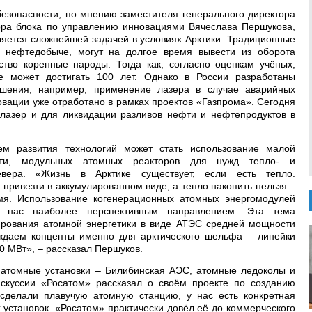
безопасности, по мнению заместителя генерального директора
ора блока по управлению инновациями Вячеслава Першукова,
ляется сложнейшей задачей в условиях Арктики. Традиционные
 нефтедобыче, могут на долгое время вывести из оборота
йство коренные народы. Тогда как, согласно оценкам учёных,
е может достигать 100 лет. Однако в России разработаны
ешения, например, применение лазера в случае аварийных
овации уже отработано в рамках проектов «Газпрома». Сегодня
лазер и для ликвидации разливов нефти и нефтепродуктов в
м развития технологий может стать использование малой
ости, модульных атомных реакторов для нужд тепло- и
евера. «Жизнь в Арктике существует, если есть тепло.
 привезти в аккумулированном виде, а тепло накопить нельзя –
мя. Использование когенерационных атомных энергомодулей
 нас наиболее перспективным направлением. Эта тема
рования атомной энергетики в виде АТЭС средней мощности
ждаем концепты именно для арктического шельфа – линейки
0 МВт», – рассказал Першуков.
 атомные установки – Билибинская АЭС, атомные ледоколы и
скуссии «Росатом» рассказал о своём проекте по созданию
сделали плавучую атомную станцию, у нас есть конкретная
 установок. «Росатом» практически довёл её до коммерческого