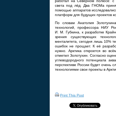
работал на Северном полюсе: с 
света под лёд. Два ГНОМа принял
помощью аппаратов исследовались
платформ для будущих проектов к
По словам Анатолия Золотухина,
технологий, профессора НИУ Рос
И. М. Губкина, к разработке Край
зрения существующих технолог
менталитета, сегодня лишь 10% те
ошибок не прощает. К её разрабо
нужно. Арктика откроется во всё
отметил Золотухин. Согласно оцен
углеводородного потенциала акв
перспективе России будет очень 
технологиями свои проекты в Аркти
Print This Post