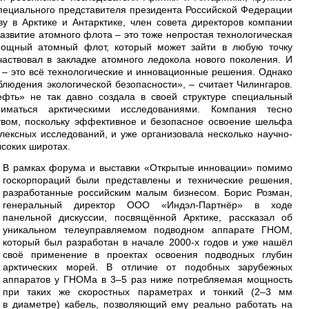
специального представителя президента Российской Федерации
у в Арктике и Антарктике, член совета директоров компании
азвитие атомного флота – это тоже непростая технологическая
мощный атомный флот, который может зайти в любую точку
частвовал в закладке атомного ледокола нового поколения. И
 – это всё технологические и инновационные решения. Однако
блюдения экологической безопасности», – считает Чилингаров.
фть» не так давно создала в своей структуре специальный
ниматься арктическими исследованиями. Компания тесно
твом, поскольку эффективное и безопасное освоение шельфа
ексных исследований, и уже организовала несколько научно-
ысоких широтах.
В рамках форума и выставки «Открытые инновации» помимо
госкорпораций были представлены и технические решения,
разработанные российским малым бизнесом. Борис Розман,
генеральный директор ООО «Индэл-Партнёр» в ходе
панельной дискуссии, посвящённой Арктике, рассказал об
уникальном телеуправляемом подводном аппарате ГНОМ,
который был разработан в начале 2000-х годов и уже нашёл
своё применение в проектах освоения подводных глубин
арктических морей. В отличие от подобных зарубежных
аппаратов у ГНОМа в 3–5 раз ниже потребляемая мощность
при таких же скоростных параметрах и тонкий (2–3 мм
в диаметре) кабель, позволяющий ему реально работать на