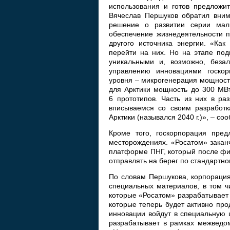
использования и готов предложи
Вячеслав Першуков обратил вним
решение о развитии серии мал
обеспечение жизнедеятельности п
другого источника энергии. «Как
перейти на них. Но на этапе под
уникальными и, возможно, беза
управлению инновациями госкор
уровня – микрогенерация мощност
для Арктики мощность до 300 МВт
6 прототипов. Часть из них в ра
вписываемся со своим разработк
Арктики (назывался 2040 г.)», – с
Кроме того, госкорпорация пред
месторождениях. «Росатом» закан
платформе ПНГ, который после фи
отправлять на берег по стандартно
По словам Першукова, корпорация
специальных материалов, в том чи
которые «Росатом» разрабатывает 
которые теперь будет активно про
инновации войдут в специальную 
разрабатывает в рамках межведом