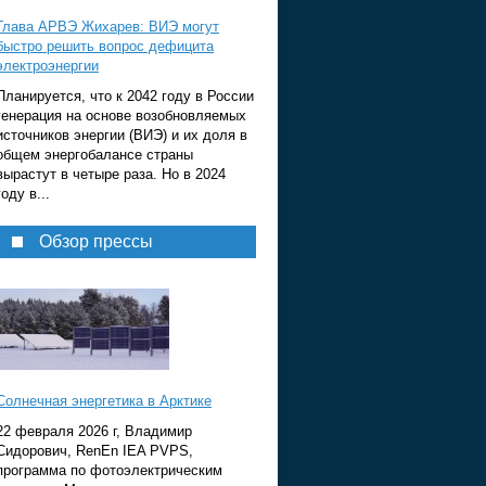
Глава АРВЭ Жихарев: ВИЭ могут
быстро решить вопрос дефицита
электроэнергии
Планируется, что к 2042 году в России
генерация на основе возобновляемых
источников энергии (ВИЭ) и их доля в
общем энергобалансе страны
вырастут в четыре раза. Но в 2024
году в...
Обзор прессы
Солнечная энергетика в Арктике
22 февраля 2026 г, Владимир
Сидорович, RenEn IEA PVPS,
программа по фотоэлектрическим