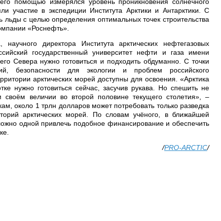
его помощью измерялся уровень проникновения солнечного
и участие в экспедиции Института Арктики и Антарктики. С
 льды с целью определения оптимальных точек строительства
омпании «Роснефть».
 научного директора Института арктических нефтегазовых
сийский государственный университет нефти и газа имени
него Севера нужно готовиться и подходить обдуманно. С точки
ий, безопасности для экологии и проблем российского
рритории арктических морей доступны для освоения. «Арктика
тке нужно готовиться сейчас, засучив рукава. Но спешить не
м своём величии во второй половине текущего столетия», –
кам, около 1 трлн долларов может потребовать только разведка
аторий арктических морей. По словам учёного, в ближайшей
сложно одной привлечь подобное финансирование и обеспечить
ке.
/
PRO-ARCTIC
/