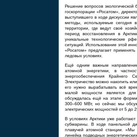
Решение вопросов экологической 
госкорпорации «Росатом», директ
выступившего в ходе дискуссии яв
методы, используемые сегодня в
территории, где ведут своё хозя
период восстановления в Арктик
уникальные технологические рф
ситуаций. Использование этой инн
«Росатом» предлагает применять 
ледовых условиях.
Ещё одним важным направление
атомной энергетики, в частн
энергообеспечения Крайнего С
Электричество можно накопить или
его нужно вырабатывать всё вре
малой мощности является для
обсуждалась ещё на этапе форми
300–600 МВт, но сейчас мы обсу
электрических мощностей от 5 до 2
В условиях Арктики уже работают
субмарины. В ходе панельной ди
плавучей атомной станции. «Мы 
линейка подводных энергетических