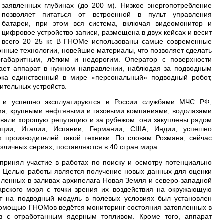
заявленных глубинах (до 200 м). Низкое энергопотребление
позволяет питаться от встроенной в пульт управления
батареи, при этом вся система, включая видеомонитор и
цифровое устройство записи, размещена в двух кейсах и весит
всего 20–25 кг. В ГНОМе использованы самые современные
нные технологии, новейшие материалы, что позволяет сделать
габаритным, лёгким и недорогим. Оператор с поверхности
гает аппарат в нужном направлении, наблюдая за подводным
ка единственный в мире «персональный» подводный робот,
ительных устройств.
ы и успешно эксплуатируются в России службами МЧС РФ,
ма, крупными нефтяными и газовыми компаниями, водолазами
вали хорошую репутацию и за рубежом: они закуплены рядом
нции, Италии, Испании, Германии, США, Индии, успешно
 производителей такой техники. По словам Розмана, сейчас
личных сериях, поставляются в 40 стран мира.
принял участие в работах по поиску и осмотру потенциально
. Целью работы является получение новых данных для оценки
пленных в заливах архипелага Новая Земля и северо-западной
арского моря с точки зрения их воздействия на окружающую
от на подводный модуль в полевых условиях был установлен
помощью ГНОМов ведётся мониторинг состояния затопленных в
в с отработанным ядерным топливом. Кроме того, аппарат