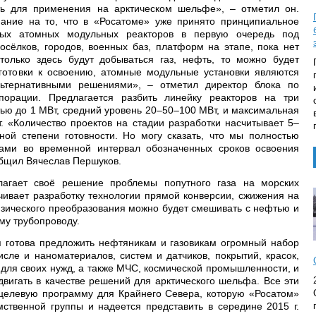
ть для применения на арктическом шельфе», – отметил он.
ание на то, что в «Росатоме» уже принято принципиальное
ых атомных модульных реакторов в первую очередь под
осёлков, городов, военных баз, платформ на этапе, пока нет
 только здесь будут добываться газ, нефть, то можно будет
готовки к освоению, атомные модульные установки являются
льтернативными решениями», – отметил директор блока по
порации. Предлагается разбить линейку реакторов на три
ью до 1 МВт, средний уровень 20–50–100 МВт, и максимальная
. «Количество проектов на стадии разработки насчитывает 5–
зной степени готовности. Но могу сказать, что мы полностью
ами во временной интервал обозначенных сроков освоения
ообщил Вячеслав Першуков.
лагает своё решение проблемы попутного газа на морских
чивает разработку технологии прямой конверсии, сжижения на
зического преобразования можно будет смешивать с нефтью и
му трубопроводу.
 готова предложить нефтяникам и газовикам огромный набор
сле и наноматериалов, систем и датчиков, покрытий, красок,
для своих нужд, а также МЧС, космической промышленности, и
двигать в качестве решений для арктического шельфа. Все эти
целевую программу для Крайнего Севера, которую «Росатом»
ственной группы и надеется представить в середине 2015 г.