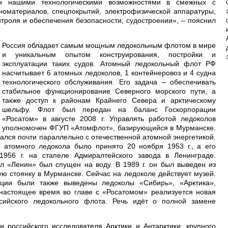
н нашими технологическими возможностями в смежных с
номатериалов, спецпокрытий, электрофизической аппаратуры,
нтроля и обеспечения безопасности, судостроении», – пояснил
Россия обладает самым мощным ледокольным флотом в мире
и уникальным опытом конструирования, постройки и
эксплуатации таких судов. Атомный ледокольный флот РФ
насчитывает 6 атомных ледоколов, 1 контейнеровоз и 4 судна
технологического обслуживания. Его задача – обеспечивать
стабильное функционирование Северного морского пути, а
также доступ к районам Крайнего Севера и арктическому
шельфу. Флот был передан на баланс Госкорпорации
«Росатом» в августе 2008 г. Управлять работой ледоколов
уполномочен ФГУП «Атомфлот», базирующийся в Мурманске.
лся почти параллельно с отечественной атомной энергетикой.
 атомного ледокола было принято 20 ноября 1953 г., а его
 1956 г. на стапеле Адмиралтейского завода в Ленинграде.
ол «Ленин» был спущен на воду. В 1989 г. он был выведен из
ую стоянку в Мурманске. Сейчас на ледоколе действует музей.
ации были также выведены ледоколы «Сибирь», «Арктика»,
настоящее время во главе с «Росатомом» реализуется новая
сийского ледокольного флота. Речь идёт о полной замене
и российского исследователя Арктики и Антарктики, крупного