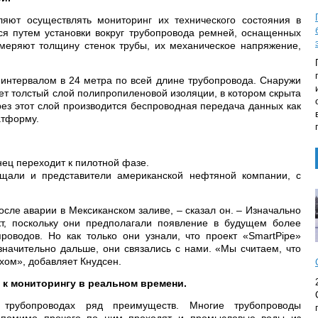
ляют осуществлять мониторинг их технического состояния в
ся путем установки вокруг трубопровода ремней, оснащенных
меряют толщину стенок трубы, их механическое напряжение,
нтервалом в 24 метра по всей длине трубопровода. Снаружи
ет толстый слой полипропиленовой изоляции, в котором скрыта
рез этот слой производится беспроводная передача данных как
атформу.
нец переходит к пилотной фазе.
сещали и представители американской нефтяной компании, с
осле аварии в Мексиканском заливе, – сказал он. – Изначально
кт, поскольку они предполагали появление в будущем более
роводов. Но как только они узнали, что проект «SmartPipe»
значительно дальше, они связались с нами. «Мы считаем, что
хом», добавляет Кнудсен.
 к мониторингу в реальном времени.
 трубопроводах ряд преимуществ. Многие трубопроводы