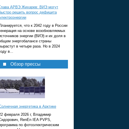
Глава АРВЭ Жихарев: ВИЭ могут
быстро решить вопрос дефицита
электроэнергии
Планируется, что к 2042 году в России
генерация на основе возобновляемых
источников энергии (ВИЭ) и их доля в
общем энергобалансе страны
вырастут в четыре раза. Но в 2024
году в...
Обзор прессы
Солнечная энергетика в Арктике
22 февраля 2026 г, Владимир
Сидорович, RenEn IEA PVPS,
программа по фотоэлектрическим