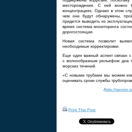
подвержены коррозии, поскольк
месторождения. С ней можно б
концентрациях. Однако в этом сл
чем они будут обнаружены, прой
придется выводить из эксплуатац
время система мониторинга состо
дорогостоящая.
Новая система позволит выяв
необходимые корректировки.
Еще один важный аспект связан с
с волнообразным рельефом дна т
морских течений.
«С новыми трубами мы можем изме
оценивать сроки службы трубопрово
/
http://gemini.n
Print This Post