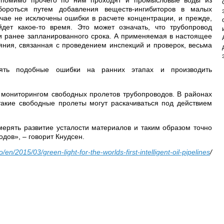
у помимо прочего по ним проходят и промысловые воды из
ороться путем добавления веществ-ингибиторов в малых
учае не исключены ошибки в расчете концентрации, и прежде,
дет какое-то время. Это может означать, что трубопровод
ии ранее запланированного срока. А применяемая в настоящее
яния, связанная с проведением инспекций и проверок, весьма
лять подобные ошибки на ранних этапах и производить
 мониторингом свободных пролетов трубопроводов. В районах
акие свободные пролеты могут раскачиваться под действием
рять развитие усталости материалов и таким образом точно
дов», – говорит Кнудсен.
o/en/2015/03/green-light-for-the-worlds-first-intelligent-oil-pipelines
/