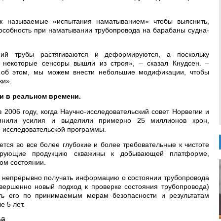
ак называемые «испытания наматыванием» чтобы выяснить,
пособность при наматывании трубопровода на барабаны судна-
ий трубы растягиваются и деформируются, а поскольку
, некоторые сенсоры вышли из строя», – сказал Кнудсен. –
 об этом, мы можем внести небольшие модификации, чтобы
ки».
и в реальном времени.
 2006 году, когда Научно-исследовательский совет Норвегии и
инили усилия и выделили примерно 25 миллионов крон,
 исследовательской программы.
тся во все более глубокие и более требовательные к чистоте
тирующие продукцию скважины к добывающей платформе,
ом состоянии.
бы непрерывно получать информацию о состоянии трубопровода
вершенно новый подход к проверке состояния трубопровода)
ать его по принимаемым мерам безопасности и результатам
 5 лет.
й.