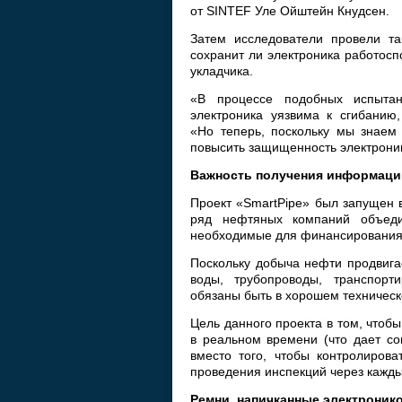
от SINTEF Уле Ойштейн Кнудсен.
Затем исследователи провели т
сохранит ли электроника работос
укладчика.
«В процессе подобных испытан
электроника уязвима к сгибанию
«Но теперь, поскольку мы знаем
повысить защищенность электрони
Важность получения информаци
Проект «SmartPipe» был запущен в
ряд нефтяных компаний объед
необходимые для финансирования
Поскольку добыча нефти продвигае
воды, трубопроводы, транспор
обязаны быть в хорошем техническ
Цель данного проекта в том, что
в реальном времени (что дает со
вместо того, чтобы контролиров
проведения инспекций через каждые
Ремни, напичканные электронико