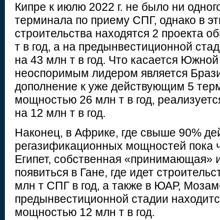
Кипре к июлю 2022 г. не было ни одно
терминала по приему СПГ, однако в эт
строительства находятся 2 проекта 
т в год, а на предынвестиционной ста
на 43 млн т в год. Что касается Южной
неоспоримым лидером является Бразил
дополнение к уже действующим 5 те
мощностью 26 млн т в год, реализуетс
на 12 млн т в год.
Наконец, в Африке, где свыше 90% д
регазификационных мощностей пока ч
Египет, собственная «принимающая» 
появиться в Гане, где идет строительс
млн т СПГ в год, а также в ЮАР, Мозам
предынвестиционной стадии находитс
мощностью 12 млн т в год.