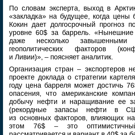
По словам эксперта, выход в Арктик
«закладка» на будущее, когда цены 
Кокин дает долгосрочный прогноз 
уровне 60$ за баррель. «Нынешние
даже несколько завышенными
геополитических факторов (к
и Ливии)», – поясняет аналитик.
Организация стран – экспортеров 
проекте доклада о стратегии картеля
году цена барреля может достичь 7
опасения, что американские компа
добычу нефти и наращивание ее з
(рекордные запасы нефти в С
из основных факторов, влияющих н
этом 76$ – это оптимистичны
рассматривается и вариант в 40$ за б