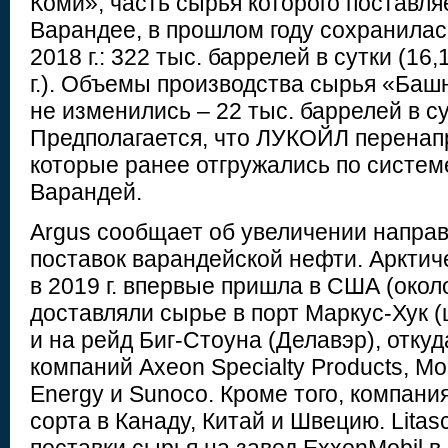
Коми», часть сырья которого поставля
Варандее, в прошлом году сохранилас
2018 г.: 322 тыс. баррелей в сутки (16
г.). Объемы производства сырья «Ба
не изменились – 22 тыс. баррелей в сут
Предполагается, что ЛУКОЙЛ перенап
которые ранее отгружались по систем
Варандей.
Argus сообщает об увеличении напра
поставок варандейской нефти. Аркти
в 2019 г. впервые пришла в США (около
доставляли сырье в порт Маркус-Хук 
и на рейд Биг-Стоуна (Делавэр), отку
компаний Axeon Specialty Products, Mo
Energy и Sunoco. Кроме того, компани
сорта в Канаду, Китай и Швецию. Lita