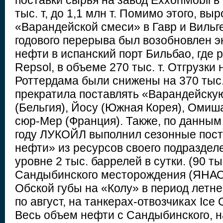
поставки сырья на завод ExxonMobil в 
тыс. т, до 1,1 млн т. Помимо этого, вы
«Варандейской смеси» в Гавр и Виль
годового перерыва был возобновлен э
нефти в испанский порт Бильбао, где 
Repsol, в объеме 270 тыс. т. Отгрузки
Роттердама были снижены на 370 тыс. т,
прекратила поставлять «Варандейску
(Бельгия), Йосу (Южная Корея), Омиша
сюр-Мер (Франция). Также, по данным
году ЛУКОЙЛ выполнил сезонные пос
нефти» из ресурсов своего подразде
уровне 2 тыс. баррелей в сутки. (90 ты
Сандыбинского месторождения (ЯНАО)
Обской губы на «Колу» в период летне
по август, на танкерах-отвозчиках Ice 
Весь объем нефти с Сандыбинского, 