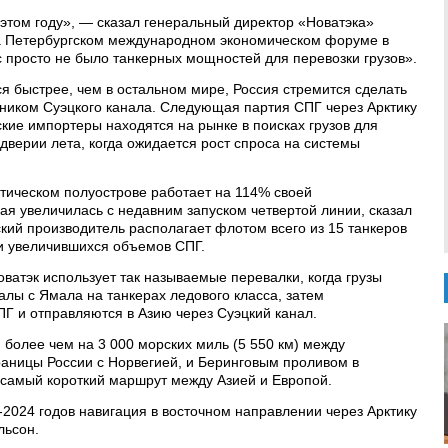
 этом году», — сказал генеральный директор «Новатэка»
а Петербургском международном экономическом форуме в
ас просто не было танкерных мощностей для перевозки грузов».
ся быстрее, чем в остальном мире, Россия стремится сделать
ником Суэцкого канала. Следующая партия СПГ через Арктику
ские импортеры находятся на рынке в поисках грузов для
дверии лета, когда ожидается рост спроса на системы
тическом полуострове работает на 114% своей
ая увеличилась с недавним запуском четвертой линии, сказал
кий производитель располагает флотом всего из 15 танкеров
ки увеличившихся объемов СПГ.
оватэк использует так называемые перевалки, когда грузы
лы с Ямала на танкерах ледового класса, затем
Г и отправляются в Азию через Суэцкий канал.
 более чем на 3 000 морских миль (5 550 км) между
аницы России с Норвегией, и Беринговым проливом в
о самый короткий маршрут между Азией и Европой.
3-2024 годов навигация в восточном направлении через Арктику
льсон.