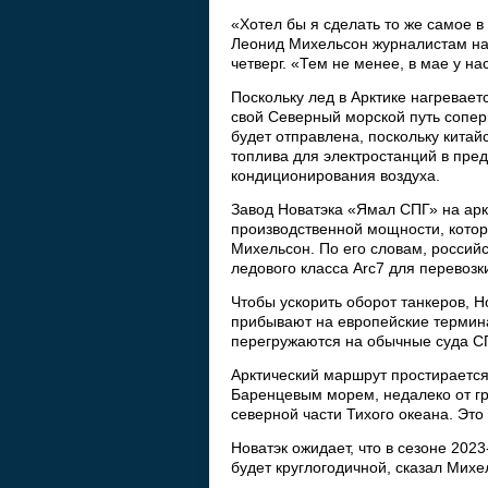
«Хотел бы я сделать то же самое в
Леонид Михельсон журналистам н
четверг. «Тем не менее, в мае у н
Поскольку лед в Арктике нагревает
свой Северный морской путь сопер
будет отправлена, поскольку китай
топлива для электростанций в пред
кондиционирования воздуха.
Завод Новатэка «Ямал СПГ» на арк
производственной мощности, котор
Михельсон. По его словам, российс
ледового класса Arc7 для перевоз
Чтобы ускорить оборот танкеров, Н
прибывают на европейские термина
перегружаются на обычные суда СП
Арктический маршрут простирается
Баренцевым морем, недалеко от гр
северной части Тихого океана. Эт
Новатэк ожидает, что в сезоне 202
будет круглогодичной, сказал Михе