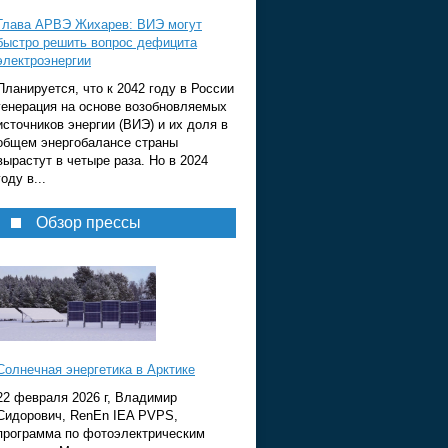
Глава АРВЭ Жихарев: ВИЭ могут
быстро решить вопрос дефицита
электроэнергии
Планируется, что к 2042 году в России
генерация на основе возобновляемых
источников энергии (ВИЭ) и их доля в
общем энергобалансе страны
вырастут в четыре раза. Но в 2024
году в...
Обзор прессы
Солнечная энергетика в Арктике
22 февраля 2026 г, Владимир
Сидорович, RenEn IEA PVPS,
программа по фотоэлектрическим