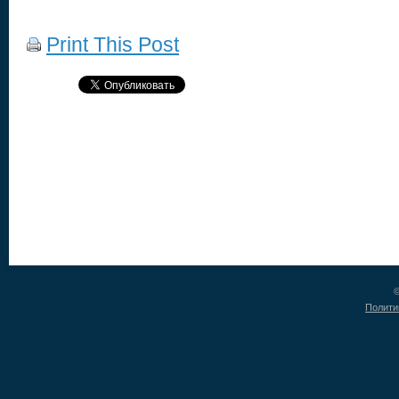
Print This Post
©
Полити