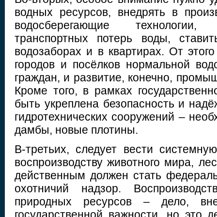
водных ресурсов, внедрять в прои
водосберегающие технологии,
транспортных потерь воды, стави
водозаборах и в квартирах. От этог
городов и посёлков нормальной вод
граждан, и развитие, конечно, промыш
Кроме того, в рамках государствен
быть укреплена безопасность и над
гидротехнических сооружений – необ
дамбы, новые плотины.
В-третьих, следует вести системну
воспроизводству животного мира, ле
действенным должен стать федерал
охотничий надзор. Воспроизводст
природных ресурсов – дело, вне
государственной важности, но это д