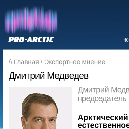
НО
\\
Главная
\
Экспертное мнение
Дмитрий Медведев
Дмитрий Медв
председатель 
Арктический
естественно