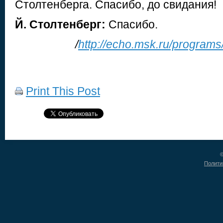
Столтенберга. Спасибо, до свидания!
Й. Столтенберг:
Спасибо.
/
http://echo.msk.ru/progra
Print This Post
©
Полити