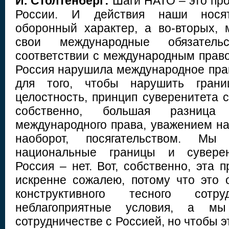
Й. Столтенберг:
Шаги НАТО – это про
России. И действия наши носят
оборонный характер, а во-вторых,
свои международные обязатель
соответствии с международным право
Россия нарушила международное прав
для того, чтобы нарушить границ
целостность, принцип суверенитета 
собственно, большая разница
международного права, уважением на
наоборот, посягательством. М
национальные границы и суверен
Россия – нет. Вот, собственно, эта 
искренне сожалею, потому что это 
конструктивного тесного сотру
неблагоприятные условия, а мы
сотрудничестве с Россией, но чтобы э