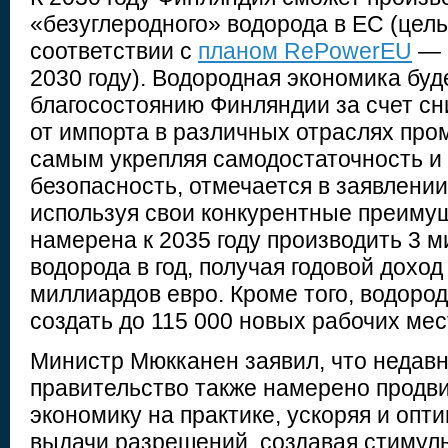
«безуглеродного» водорода в ЕС (цел
соответствии с
планом RePowerEU
— 1
2030 году). Водородная экономика буд
благосостоянию Финляндии за счет с
от импорта в различных отраслях пр
самым укрепляя самодостаточность и
безопасность, отмечается в заявлении.
используя свои конкурентные преиму
намерена к 2035 году производить 3 
водорода в год, получая годовой доход
миллиардов евро. Кроме того, водоро
создать до 115 000 новых рабочих мест
Министр Мюкканен заявил, что недав
правительство также намерено продв
экономику на практике, ускоряя и оп
выдачи разрешений, создавая стимул