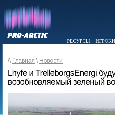
РЕСУРСЫ
ИГРОК
НОВОСТИ
ОБЗОР ПРЕССЫ
Э
\\
Главная
\
Новости
Lhyfe и TrelleborgsEnergi бу
возобновляемый зеленый во