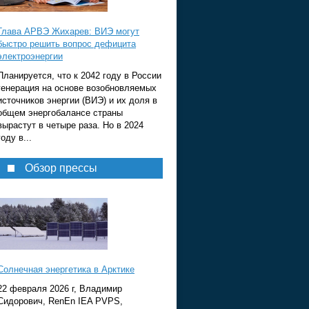
Глава АРВЭ Жихарев: ВИЭ могут
быстро решить вопрос дефицита
электроэнергии
Планируется, что к 2042 году в России
генерация на основе возобновляемых
источников энергии (ВИЭ) и их доля в
общем энергобалансе страны
вырастут в четыре раза. Но в 2024
году в...
Обзор прессы
Солнечная энергетика в Арктике
22 февраля 2026 г, Владимир
Сидорович, RenEn IEA PVPS,