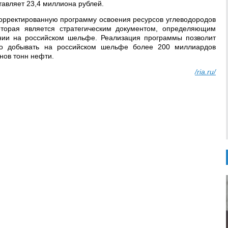
тавляет 23,4 миллиона рублей.
корректированную программу освоения ресурсов углеводородов
торая является стратегическим документом, определяющим
нии на российском шельфе. Реализация программы позволит
но добывать на российском шельфе более 200 миллиардов
нов тонн нефти.
/ria.ru/