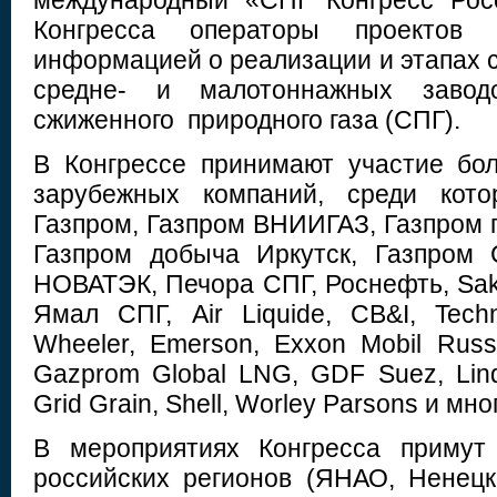
международный «СПГ Конгресс Рос
Конгресса операторы проектов 
информацией о реализации и этапах с
средне- и малотоннажных завод
сжиженного природного газа (СПГ).
В Конгрессе принимают участие бо
зарубежных компаний, среди кото
Газпром, Газпром ВНИИГАЗ, Газпром 
Газпром добыча Иркутск, Газпром 
НОВАТЭК, Печора СПГ, Роснефть, Sakh
Ямал СПГ, Air Liquide, CB&I, Techn
Wheeler, Emerson, Exxon Mobil Russ
Gazprom Global LNG, GDF Suez, Linde
Grid Grain, Shell, Worley Parsons и мно
В мероприятиях Конгресса примут
российских регионов (ЯНАО, Ненецк