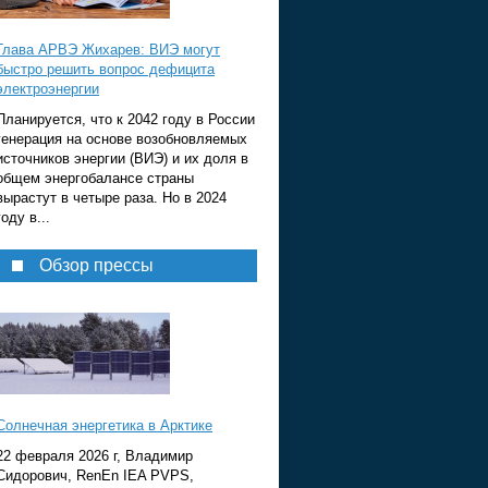
Глава АРВЭ Жихарев: ВИЭ могут
быстро решить вопрос дефицита
электроэнергии
Планируется, что к 2042 году в России
генерация на основе возобновляемых
источников энергии (ВИЭ) и их доля в
общем энергобалансе страны
вырастут в четыре раза. Но в 2024
году в...
Обзор прессы
Солнечная энергетика в Арктике
22 февраля 2026 г, Владимир
Сидорович, RenEn IEA PVPS,