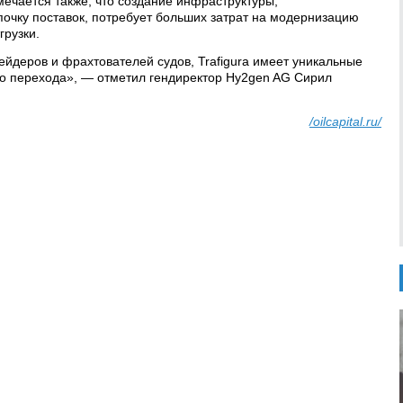
тмечается также, что создание инфраструктуры,
чку поставок, потребует больших затрат на модернизацию
грузки.
ейдеров и фрахтователей судов, Trafigura имеет уникальные
го перехода», — отметил гендиректор Hy2gen AG Сирил
/oilcapital.ru/