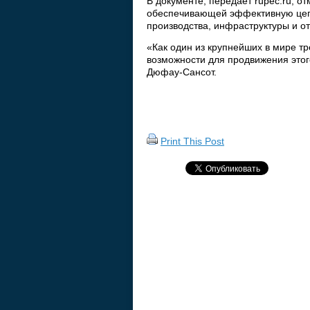
В документе, передает rupec.ru, о
обеспечивающей эффективную цепо
производства, инфраструктуры и от
«Как один из крупнейших в мире тр
возможности для продвижения это
Дюфау-Сансот.
Print This Post