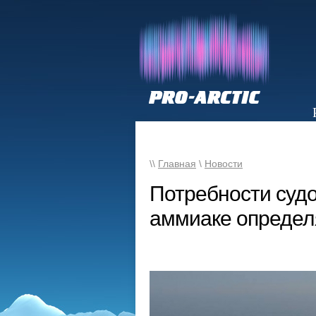
НОВОСТИ
\\
Главная
\
Новости
Потребности суд
аммиаке определя