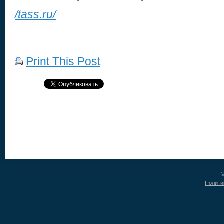
/tass.ru/
Print This Post
©
Полити