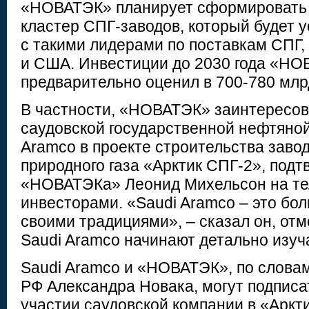
«НОВАТЭК» планирует сформировать 
кластер СПГ-заводов, который будет 
с такими лидерами по поставкам СПГ, 
и США. Инвестиции до 2030 года «Н
предварительно оценил в 700-780 млр
В частности, «НОВАТЭК» заинтересов
саудовской государственной нефтяной
Aramco в проекте строительства заво
природного газа «Арктик СПГ-2», подт
«НОВАТЭКа» Леонид Михельсон на те
инвесторами. «Saudi Aramco – это бо
своими традициями», – сказал он, отм
Saudi Aramco начинают детально изуча
Saudi Aramco и «НОВАТЭК», по словам
РФ Александра Новака, могут подписа
участии саудовской компании в «Аркт