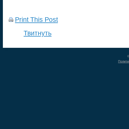
Print This Post
Твитнуть
©
Полити