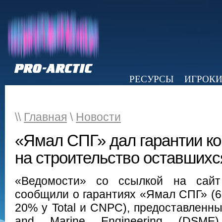
РЕСУРСЫ
ИГРОК
НОВОСТИ
ОБЗОР ПРЕССЫ
Э
\\
Главная
\
Новости
«Ямал СПГ» дал гарантии к
на строительство оставшихся
«Ведомости» со ссылкой на сайт 
сообщили о гарантиях «Ямал СПГ» (
20% у Total и CNPC), предоставленны
and Marine Engineering (DSME)