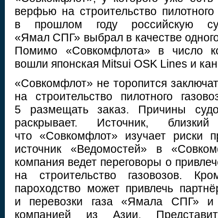
верфью на строительство пилотного 
в прошлом году российскую су
«Ямал СПГ» выбрал в качестве одного 
Помимо «Совкомфлота» в число ко
вошли японская Mitsui OSK Lines и ка
«Совкомфлот» не торопится заключа
на строительство пилотного газов
5 размещать заказ. Причины судо
раскрывает. Источник, близки
что «Совкомфлот» изучает риски п
источник «Ведомостей» в «Совком
компания ведет переговоры о привле
на строительство газовозов. Кро
пароходство может привлечь партнё
и перевозки газа «Ямала СПГ» и 
компанией из Азии. Представит