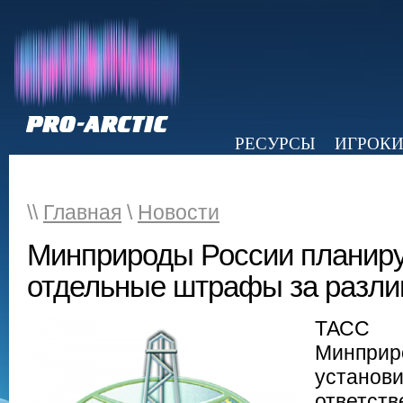
РЕСУРСЫ
ИГРОК
НОВОСТИ
ОБЗОР ПРЕССЫ
Э
\\
Главная
\
Новости
Минприроды России планиру
отдельные штрафы за разл
ТАСС 
Минпри
установ
ответств