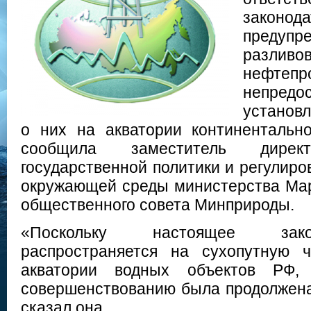
закон
предупр
разл
нефт
непре
установ
о них на акватории континентальн
сообщила заместитель директ
государственной политики и регулир
окружающей среды министерства Мар
общественного совета Минприроды.
«Поскольку настоящее зако
распространяется на сухопутную 
акватории водных объектов РФ,
совершенствованию была продолжен
сказал она.