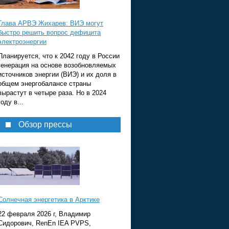
Глава АРВЭ Жихарев: ВИЭ могут
быстро решить вопрос дефицита
электроэнергии
Планируется, что к 2042 году в России
генерация на основе возобновляемых
источников энергии (ВИЭ) и их доля в
общем энергобалансе страны
вырастут в четыре раза. Но в 2024
году в...
Обзор прессы
Солнечная энергетика в Арктике
22 февраля 2026 г, Владимир
Сидорович, RenEn IEA PVPS,