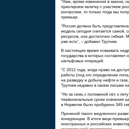
“Нам, кроме изменения в законе, н
приоткроем калитку с участием рос
контролем, то только тогда мы полу
премьер.
“Россия должна быть представлена
модель сегодня считается самой, 
ресурсов, она достаточно гибкая. 
уже есть”, – добавил Трутнев.
В настоящее время осваивать недр
государства в которых составляет
шельфовых операций.
“С 2012 года, когда право на дост
работы (под это определение попал
на разведку и добычу нефти и газа,
Трутнев недавно в своем письме н
“Но за семь с половиной лет, к лет
первоначальные сроки освоения ше
в Норвегии было пробурено 345 скв
Причиной такого медленного разви
конкуренции. В итоге вице-премье
иностранных и российских инвесто