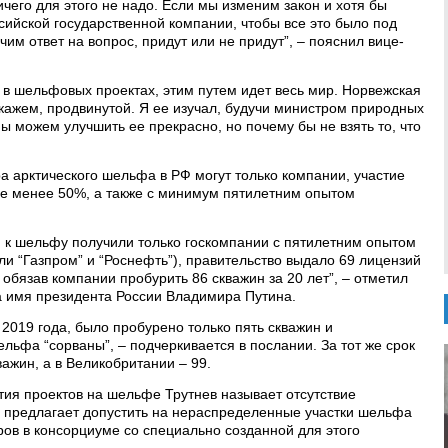
ичего для этого не надо. Если мы изменим закон и хотя бы
сийской государственной компании, чтобы все это было под
чим ответ на вопрос, придут или не придут”, – пояснил вице-
 в шельфовых проектах, этим путем идет весь мир. Норвежская
скажем, продвинутой. Я ее изучал, будучи министром природных
Мы можем улучшить ее прекрасно, но почему бы не взять то, что
а арктического шельфа в РФ могут только компании, участие
 не менее 50%, а также с минимум пятилетним опытом
уп к шельфу получили только госкомпании с пятилетним опытом
и “Газпром” и “Роснефть”), правительство выдало 69 лицензий
 обязав компании пробурить 86 скважин за 20 лет”, – отметил
а имя президента России Владимира Путина.
у 2019 года, было пробурено только пять скважин и
льфа “сорваны”, – подчеркивается в послании. За тот же срок
ажин, а в Великобритании – 99.
тия проектов на шельфе Трутнев называет отсутствие
р предлагает допустить на нераспределенные участки шельфа
ров в консорциуме со специально созданной для этого