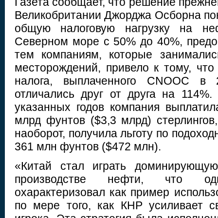
Газета сообщает, что решение прежн
Великобритании Джорджа Осборна пон
общую налоговую нагрузку на неф
Северном море с 50% до 40%, предо
тем компаниям, которые занималис
месторождений, привело к тому, что
налога, выплаченного CNOOC в 
отличались друг от друга на 114%.
указанных годов компания выплати
млрд фунтов ($3,3 млрд) стерлингов
наоборот, получила льготу по подоход
361 млн фунтов ($472 млн).
«Китай стал играть доминирующую
производстве нефти, что о
охарактеризовал как пример использ
по мере того, как КНР усиливает с