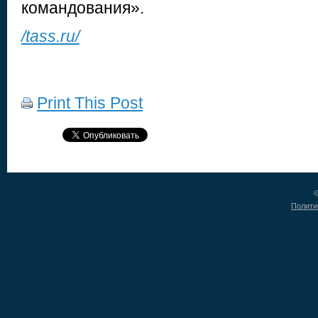
командования».
/tass.ru/
Print This Post
©
Полити