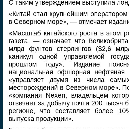
С таким утверждением выступила лонд
«Китай стал крупнейшим операторо
в Северном море», — отмечает издан
«Масштаб китайского роста в этом р
газета, — означает, что Великобрит
млрд фунтов стерлингов ($2,6 млр
каникул одной управляемой госуд
прошлом году». Издание поясня
национальная офшорная нефтяная 
«управляет двумя из числа самы
месторождений в Северном море». По
«компания Nexen, владельцем кото
отвечает за добычу почти 200 тысяч б
регионе, что составляет более 1
выпуска продукции».