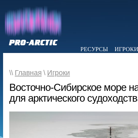
РЕСУРСЫ
ИГРОК
НОВОСТИ
ОБЗОР ПРЕССЫ
Э
\\
Главная
\
Игроки
Восточно-Сибирское море н
для арктического судоходств