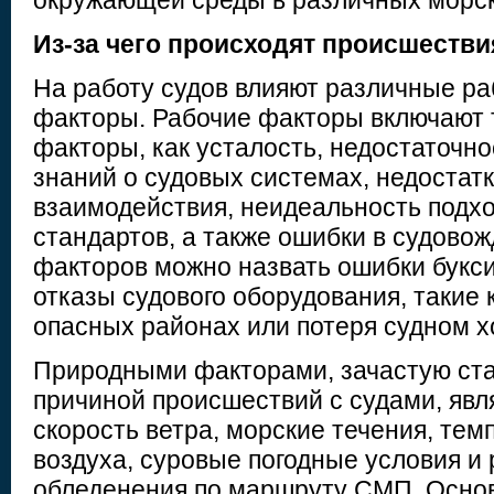
окружающей среды в различных морс
Из-за чего происходят происшестви
На работу судов влияют различные р
факторы. Рабочие факторы включают 
факторы, как усталость, недостаточно
знаний о судовых системах, недостатк
взаимодействия, неидеальность подхо
стандартов, а также ошибки в судовож
факторов можно назвать ошибки букс
отказы судового оборудования, такие 
опасных районах или потеря судном х
Природными факторами, зачастую ст
причиной происшествий с судами, явл
скорость ветра, морские течения, тем
воздуха, суровые погодные условия и
обледенения по маршруту СМП. Осно