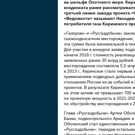
на шельфе Охотского моря. Кирин
конденсата ранее рассматривало
третьей линии завода проекта «
«Ведомости» называют Находкин
потребителя газа Киринского пр
«Газпром» и «Русгаздобыча» заклю
газоконденсатном месторождении, 
эта сумма была минимальной в тен
Для участия в конкурсе заявку под
начала 2018 г. стоимость реализац
заявленных ранее 35 млрд рублей
месторождении составляла 5,5 мл
в 2013 г., Киринское стало первым
применением подводных добычных 
отношении России из-за событий в
проектов. В результате Киринское
на этом активе не превышает 700 м
на проектную мощность в 2021-202
по обустройству месторождения к 2
Глава «Русгаздобычи» Артем Обол
Банка, подконтрольного Аркадию и
Оболенский стал единственным вла
«Русгаздобычи», передав остально
«Русгаздобыча», а также Находкин