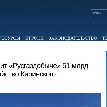
РЕСУРСЫ
ИГРОКИ
ЗАКОНОДАТЕЛЬСТВО
Т
ОБЗОР ПРЕССЫ
ЭКСПЕРТНОЕ МНЕНИЕ
ВИД
тит «Русгаздобыче» 51 млрд
ойство Киринского