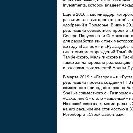
Investments, которой владеет Аркад
Еще в 2016 г. миллиардер, которо
развития газовых проектов, чтобы
удобрений в Приморье. В июне 201
реализации совместного проекта «
Северо-Парусового и Семаковског
для разработки этих трех месторож
же году «Газпром» и «Русгаздобыч
гигантских месторождений Тамбей
Тамбейского, Малыгинского и Тасийс
также запланировали реализацию г
и валанжинских залежей Надым-Пур
В марте 2019 г. «Газпром» и «Рус
реализации проекта создания ГПЗ 
сжиженного природного газа на Ба
Shell из совместного с «Газпромом
«Сахалине-3» стало «вишенкой» н
Находкой связывает магистральный
на его расширение стоимостью в 33
Ротенберга «Стройгазмонтаж».