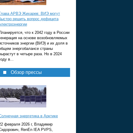
Глава АРВЭ Жихарев: ВИЭ могут
быстро решить вопрос дефицита
электроэнергии
Планируется, что к 2042 году в России
генерация на основе возобновляемых
источников энергии (ВИЭ) и их доля в
общем энергобалансе страны
вырастут в четыре раза. Но в 2024
году в...
Обзор прессы
Солнечная энергетика в Арктике
22 февраля 2026 г, Владимир
Сидорович, RenEn IEA PVPS,