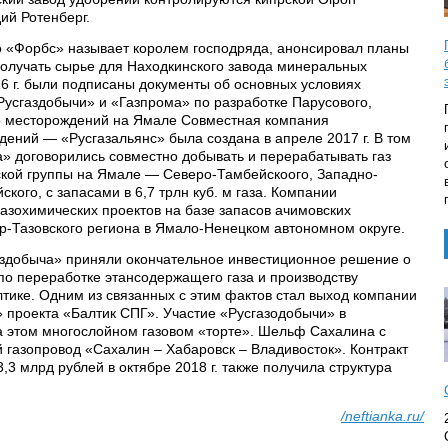
ий Ротенберг.
го «Форбс» называет королем господряда, анонсировал планы
 получать сырье для Находкинского завода минеральных
6 г. были подписаны документы об основных условиях
Русгаздобычи» и «Газпрома» по разработке Парусового,
о месторождений на Ямале Совместная компания
дений — «Русгазальянс» была создана в апреле 2017 г. В том
а» договорились совместно добывать и перерабатывать газ
ской группы на Ямале — Северо-Тамбейскоого, Западно-
кого, с запасами в 6,7 трлн куб. м газа. Компании
азохимических проектов на базе запасов ачимовских
-Тазовского региона в Ямало-Ненецком автономном округе.
газдобыча» приняли окончательное инвестиционное решение о
по переработке этансодержащего газа и производству
лтике. Одним из связанных с этим фактов стал выход компании
» проекта «Балтик СПГ». Участие «Русгазодобычи» в
а этом многослойном газовом «торте». Шельф Сахалина с
 газопровод «Сахалин – Хабаровск – Владивосток». Контракт
,3 млрд рублей в октябре 2018 г. также получила структура
/neftianka.ru/