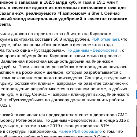
ское с запасами в 162,5 млрд куб. м газа и 19,1 млн т
сь в качестве одного из возможных источников газа для
Сахалин-2», реализуемого «Газпромом» и Shell. Сейчас
ский завод минеральных удобрений в качестве главного
оекта
чили договор на строительство объектов на Киринском
сумма контракта составит 50,9 млрд рублей.
РБК отмечает
, что
дере, объявленном «Газпромом» в феврале этого года.
ала только одна «Русгаздобыча».
По данным «Ведомостей»
, с
ии проекта обустройства Киринского значительно выросла с
. Заявленная проектная мощность добычи на Киринском
рд куб. м. Промышленная разработка месторождения началась
 активом на российском шельфе, который разрабатывается с
комплексов иностранного производства. Санкции, введенные в
 Крыму, осложнили планы «Газпрома» на развитие сахалинских
 месторождение разрабатывается в сезонном режиме, а добыча
лн куб. м в год. Сейчас «Газпром» планирует выход Киринского
3 гг. «Русгазодобыча» по договору должна выполнить работы
022 г.
енский также является председателем совета директоров СМП
 Борису Ротенбергам. По данным «Ведомостей», в конце 2016 г.
дельцем, а затем в мае 2019 г. сконцентрировал 51%
е в структуры Газпромбанка.
Ранее РБК сообщало
о том, что
ский завод удобрений контролируются кипрской Olpon