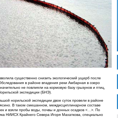
зволила существенно снизить экологический ущерб после
Обследования в районе впадения реки Амбарная в озеро
значительно не повлияли на кормовую базу грызунов и птиц,
орильской экспедиции (БНЭ).
льшой норильской экспедиции двое суток провели в районе
Пясино. В таком смешанном, междисциплинарном составе
ек и взяли пробы воды, почвы и донных осадков <…>. По
ника НИИСХ Крайнего Севера Игоря Махаткова, специально