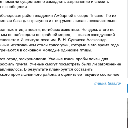
 помогли существенно замедлить загрязнение и снизить
я в сообщении.
 обследовал район впадения Амбарной в озеро Пясино. По их
рмовая база для грызунов и птиц уменьшилась незначительно.
занных птиц в нефти, погибших животных. Но здесь этого не
и мы не наблюдали по крайней мере», — сказал заведующий
экосистем Института леса им. В. Н. Сукачева Александр
нным исключением стали трясогузки, которые в это время года
тречаются в основном молодые одинокие птицы.
ся отряд геохронологии. Ученые взяли пробы почвы для
профиль грунта. Ученые смогут посмотреть было ли загрязнение
акапливалось. В результате планируется составить
ского промышленного района и оценить ее текущее состояние.
/nauka.tass.ru/