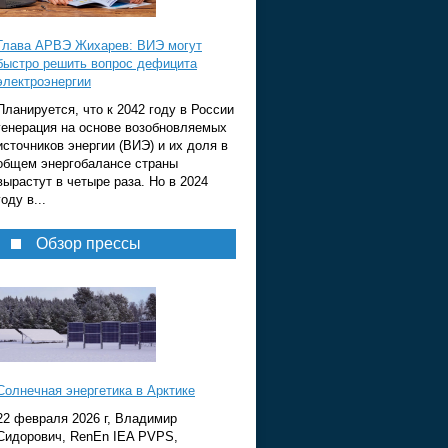
Глава АРВЭ Жихарев: ВИЭ могут
быстро решить вопрос дефицита
электроэнергии
Планируется, что к 2042 году в России
генерация на основе возобновляемых
источников энергии (ВИЭ) и их доля в
общем энергобалансе страны
вырастут в четыре раза. Но в 2024
году в...
Обзор прессы
Солнечная энергетика в Арктике
22 февраля 2026 г, Владимир
Сидорович, RenEn IEA PVPS,