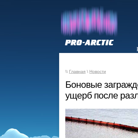
НОВОСТИ
\\
Главная
\
Новости
Боновые загражд
ущерб после раз