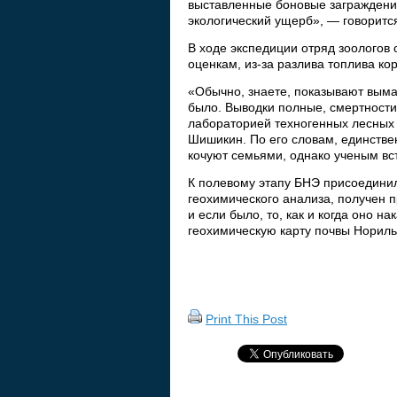
выставленные боновые заграждения
экологический ущерб», — говоритс
В ходе экспедиции отряд зоологов
оценкам, из-за разлива топлива ко
«Обычно, знаете, показывают выма
было. Выводки полные, смертност
лабораторией техногенных лесных 
Шишикин. По его словам, единстве
кочуют семьями, однако ученым вс
К полевому этапу БНЭ присоединил
геохимического анализа, получен 
и если было, то, как и когда оно н
геохимическую карту почвы Нориль
Print This Post