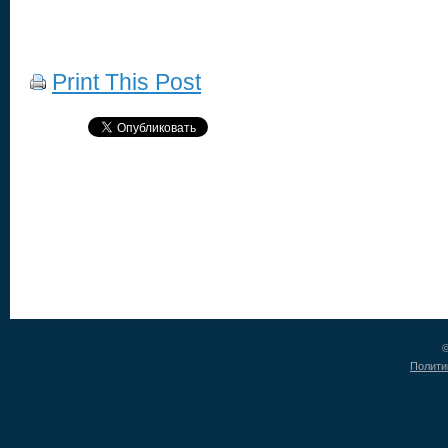
Print This Post
©
Полити