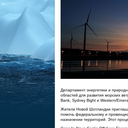
Департамент энергетики и природ
областей для развития морских ветр
Bank, Sydney Bight и Western/Emera
Жители Новой Шотландии приглаша
помочь федеральному и провинциа
назначении территорий. Этот проц