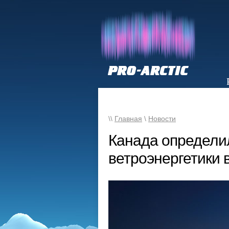
НОВОСТИ
\\
Главная
\
Новости
Канада определил
ветроэнергетики