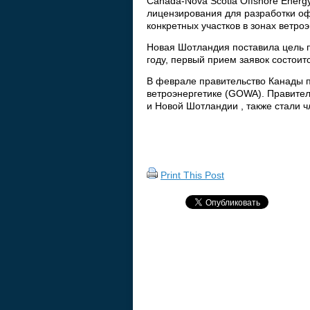
Canada-Nova Scotia Offshore Energ
лицензирования для разработки о
конкретных участков в зонах ветро
Новая Шотландия поставила цель п
году, первый прием заявок состоитс
В феврале правительство Канады 
ветроэнергетике (GOWA). Правите
и Новой Шотландии , также стали 
Print This Post