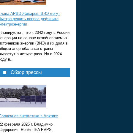
Глава АРВЭ Жихарев: ВИЭ могут
быстро решить вопрос дефицита
электроэнергии
Планируется, что к 2042 году в России
генерация на основе возобновляемых
источников энергии (ВИЭ) и их доля в
общем энергобалансе страны
вырастут в четыре раза. Но в 2024
году в...
Обзор прессы
Солнечная энергетика в Арктике
22 февраля 2026 г, Владимир
Сидорович, RenEn IEA PVPS,