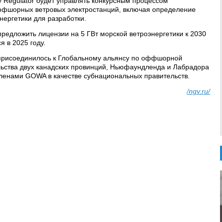
y Regulator будет управлять конкурсным процессом
ффшорных ветровых электростанций, включая определение
энергетики для разработки.
редложить лицензии на 5 ГВт морской ветроэнергетики к 2030
я в 2025 году.
присоединилось к Глобальному альянсу по оффшорной
льства двух канадских провинций, Ньюфаундленда и Лабрадора
членами GOWA в качестве субнациональных правительств.
/ngv.ru/