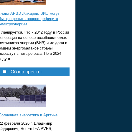
Глава АРВЭ Жихарев: ВИЭ могут
быстро решить вопрос дефицита
электроэнергии
Планируется, что к 2042 году в России
генерация на основе возобновляемых
источников энергии (ВИЭ) и их доля в
общем энергобалансе страны
вырастут в четыре раза. Но в 2024
году в...
Обзор прессы
Солнечная энергетика в Арктике
22 февраля 2026 г, Владимир
Сидорович, RenEn IEA PVPS,