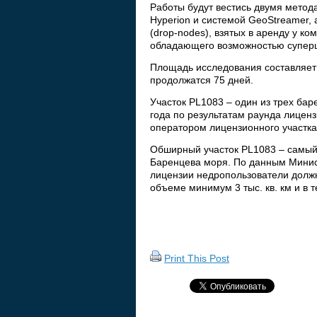
Работы будут вестись двумя метод
Hyperion и системой GeoStreamer
(drop-nodes), взятых в аренду у ко
обладающего возможностью суперш
Площадь исследования составляет о
продолжатся 75 дней.
Участок PL1083 – один из трех бар
года по результатам раунда лицен
оператором лицензионного участка 
Обширный участок PL1083 – самый 
Баренцева моря. По данным Минист
лицензии недропользователи должн
объеме минимум 3 тыс. кв. км и в 
Print This Post