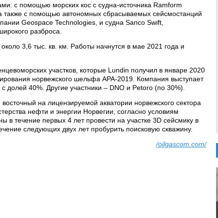
ами: с помощью морских кос с судна-источника Ramform
, а также с помощью автономных сбрасываемых сейсмостанций
мпании Geospace Technologies, и судна Sanco Swift,
ирокого разброса.
коло 3,6 тыс. кв. км. Работы начнутся в мае 2021 года и
енцевоморских участков, которые Lundin получил в январе 2020
зирования норвежского шельфа APA-2019. Компания выступает
с долей 40%. Другие участники – DNO и Petoro (по 30%).
восточный на лицензируемой акватории норвежского сектора
ерства нефти и энергии Норвегии, согласно условиям
ы в течение первых 4 лет провести на участке 3D сейсмику в
течение следующих двух лет пробурить поисковую скважину.
/oilgascom.com/