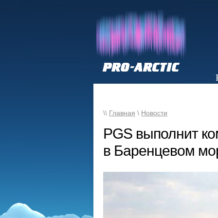
НОВОСТИ
\\
Главная
\
Новости
PGS выполнит ком
в Баренцевом мо