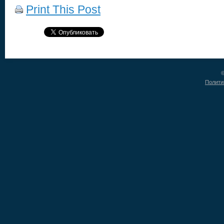
Print This Post
©
Полити