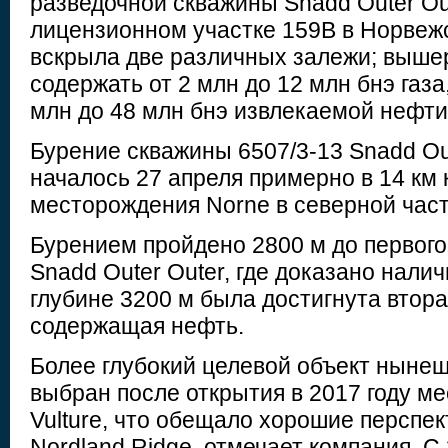
разведочной скважины Snadd Outer Out
лицензионном участке 159B в Норвеж
вскрыла две различных залежи; выш
содержать от 2 млн до 12 млн бнэ газ
млн до 48 млн бнэ извлекаемой нефти
Бурение скважины 6507/3-13 Snadd Oute
началось 27 апреля примерно в 14 км 
месторождения Norne в северной част
Бурением пройдено 2800 м до первого
Snadd Outer Outer, где доказано налич
глубине 3200 м была достигнута вторая
содержащая нефть.
Более глубокий целевой объект нынеш
выбран после открытия в 2017 году м
Vulture, что обещало хорошие перспе
Nordland Ridge, отмечает компания. С 