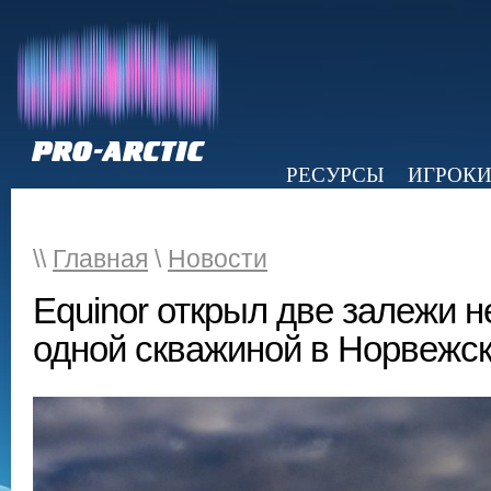
РЕСУРСЫ
ИГРОК
НОВОСТИ
ОБЗОР ПРЕССЫ
Э
\\
Главная
\
Новости
Equinor открыл две залежи н
одной скважиной в Норвежс