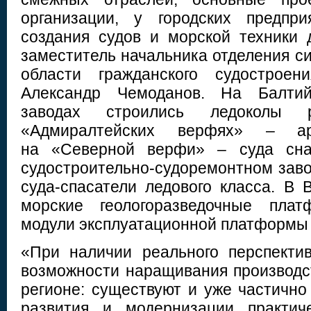
организации, у городских предпр
создания судов и морской техники д
заместитель начальника отделения с
области гражданского судостроен
Александр Чемоданов. На Балти
заводах строились ледоколы 
«Адмиралтейских верфях» – арк
на «Северной верфи» – суда сна
судостроительно-судоремонтном заво
суда-спасатели ледового класса. В 
морские геологоразведочные пла
модули эксплуатационной платформы
«При наличии реального перспекти
возможности наращивания производ
регионе: существуют и уже частично
развития и модернизации практич