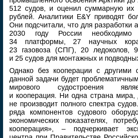
промышленного освоения Арктики до 
512 судов, и оценил суммарную их 
рублей. Аналитики E&Y приводят б
Они подсчитали, что для разработки 
2030 году России необходимо
34 платформы, 27 научных кора
23 газовоза (СПГ), 20 ледоколов, 
и 25 судов для монтажных и подводных
Однако без кооперации с другими 
данной задачи будет проблематичны
мирового судостроения являе
и кооперация. Ни одна страна мира,
не производит полного спектра судов
ряда компонентов судового оборуд
экономических показателях, потре
кооперация», – подчеркивает экс
центра при Правительстве Российск