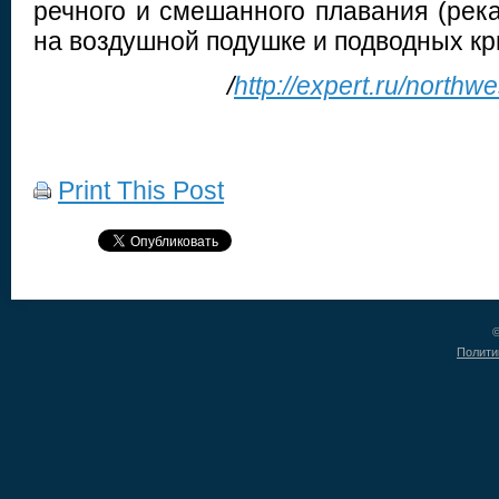
речного и смешанного плавания (река
на воздушной подушке и подводных кр
/
http://expert.ru/northw
Print This Post
©
Полити