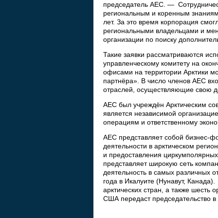
председатель АЕС. — Сотрудничес
региональным и коренным знаниям.
лет. За это время корпорация смог
региональными владельцами и мен
организации по поиску дополнител
Такие заявки рассматриваются исп
управленческому комитету на окон
офисами на территории Арктики мог
партнёра». В число членов АЕС вх
отраслей, осуществляющие свою дея
АЕС был учреждён Арктическим сов
является независимой организаци
операциям и ответственному эконо
AEC представляет собой бизнес-ф
деятельности в арктическом регио
и предоставления циркумполярных 
представляет широкую сеть компан
деятельность в самых различных о
года в Икалуите (Нунавут, Канада)
арктических стран, а также шесть 
США передаст председательство в