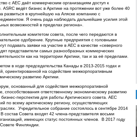
тво с АЕС даёт коммерческим организациям доступ к
 ASRC ведёт бизнес в Арктике на протяжении вот уже более 40
ла развиться в крупнейшую на Аляске компанию с
еджментом. Я очень рада наблюдать дальнейшие усилия этой
ьных возможностей в пределах региона».
олнительным комитетом совета, после чего передаются в
чательное одобрение. Крупные предприятия с головными
ут подавать заявки на участие в АЕС в качестве «северного
одят представители самых разнообразных коммерческих
тельности как на территории Арктики, так и за её пределами.
етом в ходе председательства Канады в 2013-2015 годах и
ей, ориентированной на содействие межкорпоративным
мическому развитию Арктики.
орум, основанный для содействия межкорпоративной
не, способствования ответственному экономическому развитию
бизнес-перспектив для работы Арктического совета. АЕС
ий по всему арктическому региону, осуществляющих
траслях. Учредительное собрание состоялось в сентябре 2014
. В состав Совета входят 42 члена-представителя восьми
организаций, имеющих статус постоянных членов. В 2017 году
 Совете Финляндии.