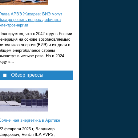
Глава АРВЭ Жихарев: ВИЭ могут
быстро решить вопрос дефицита
электроэнергии
Планируется, что к 2042 году в России
генерация на основе возобновляемых
источников энергии (ВИЭ) и их доля в
общем энергобалансе страны
вырастут в четыре раза. Но в 2024
году в...
Обзор прессы
Солнечная энергетика в Арктике
22 февраля 2026 г, Владимир
Сидорович, RenEn IEA PVPS,