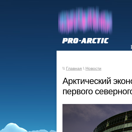
НОВОСТИ
\\
Главная
\
Новости
Арктический экон
первого северног