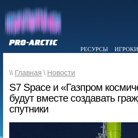
РЕСУРСЫ
ИГРОК
НОВОСТИ
ОБЗОР ПРЕССЫ
Э
\\
Главная
\
Новости
S7 Space и «Газпром космич
будут вместе создавать гра
спутники