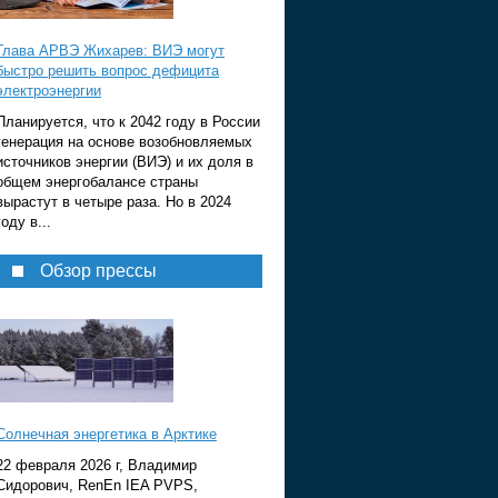
Глава АРВЭ Жихарев: ВИЭ могут
быстро решить вопрос дефицита
электроэнергии
Планируется, что к 2042 году в России
генерация на основе возобновляемых
источников энергии (ВИЭ) и их доля в
общем энергобалансе страны
вырастут в четыре раза. Но в 2024
году в...
Обзор прессы
Солнечная энергетика в Арктике
22 февраля 2026 г, Владимир
Сидорович, RenEn IEA PVPS,