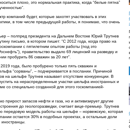
оситься плохо, это нормальная практика, когда “белые пятна”
ученностью”.
тр компаний будет, которые захотят участвовать в этих
актики, в том числе предыдущей работы, я понимаю, что очень
ьер – полпред президента на Дальнем Востоке Юрий Трутнев
ину письмо, в котором пишет: “С 2012 года, когда право на
госкомпании с пятилетним опытом работы (под это
оснефть”), правительство выдало 69 лицензий на разведку и
нии пробурить 86 скважин за 20 лет”.
у 2019 года, было пробурено только пять скважин и
льфа “сорваны”, – подчеркивается в послании. Причиной
ов на шельфе Трутнев называет отсутствие конкуренции. В
пустить на нераспределенные участки шельфа иностранных и
уме со специально созданной для этого госкомпанией-
ко прирост запасов нефти и газа, но и активизирует другие
строения до геологоразведки, считает вице-премьер. Трутнев
ую передовую модель работы на шельфе – норвежскую, которая
мпании остается 30% в подобных проектах, а остальные доли
и иностранцы.