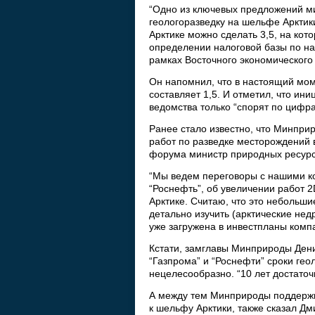
“Одно из ключевых предложений мин
геологоразведку на шельфе Арктик
Арктике можно сделать 3,5, на кот
определении налоговой базы по нал
рамках Восточного экономического
Он напомнил, что в настоящий мом
составляет 1,5. И отметил, что и
ведомства только “спорят по цифра
Ранее стало известно, что Минпри
работ по разведке месторождений в
форума министр природных ресурс
“Мы ведем переговоры с нашими ко
“Роснефть”, об увеличении работ 
Арктике. Считаю, что это небольши
детально изучить (арктические нед
уже загружена в инвестпланы компа
Кстати, замглавы Минприроды Дени
“Газпрома” и “Роснефти” сроки ге
нецелесообразно. “10 лет достаточ
А между тем Минприроды поддержив
к шельфу Арктики, также сказал Дм