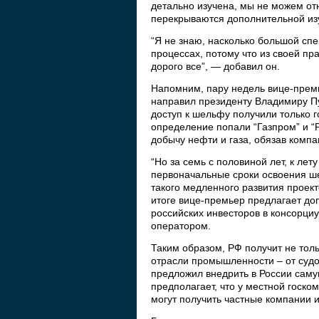
детально изучена, мы не можем отн
перекрываются дополнительной из
“Я не знаю, насколько большой спек
процессах, потому что из своей пр
дорого все”, — добавил он.
Напомним, пару недель вице-прем
направил президенту Владимиру Пут
доступ к шельфу получили только 
определение попали “Газпром” и “Р
добычу нефти и газа, обязав компа
“Но за семь с половиной лет, к лет
первоначальные сроки освоения ше
такого медленного развития проект
итоге вице-премьер предлагает до
российских инвесторов в консорци
оператором.
Таким образом, РФ получит не толь
отрасли промышленности – от судо
предложил внедрить в России сам
предполагает, что у местной госко
могут получить частные компании 