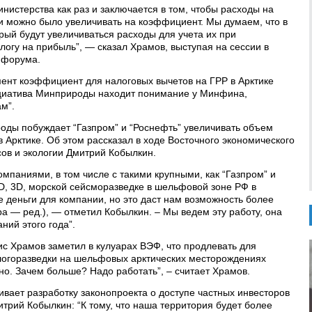
истерства как раз и заключается в том, чтобы расходы на
и можно было увеличивать на коэффициент. Мы думаем, что в
орый будут увеличиваться расходы для учета их при
огу на прибыль”, — сказал Храмов, выступая на сессии в
 форума.
ент коэффициент для налоговых вычетов на ГРР в Арктике
нициатива Минприроды находит понимание у Минфина,
м”.
роды побуждает “Газпром” и “Роснефть” увеличивать объем
 Арктике. Об этом рассказал в ходе Восточного экономического
ов и экологии Дмитрий Кобылкин.
мпаниями, в том числе с такими крупными, как “Газпром” и
2D, 3D, морской сейсморазведке в шельфовой зоне РФ в
е деньги для компании, но это даст нам возможность более
ра — ред.), — отметил Кобылкин. – Мы ведем эту работу, она
ний этого года”.
с Храмов заметил в кулуарах ВЭФ, что продлевать для
ологоразведки на шельфовых арктических месторождениях
но. Зачем больше? Надо работать”, – считает Храмов.
ает разработку законопроекта о доступе частных инвесторов
итрий Кобылкин: “К тому, что наша территория будет более