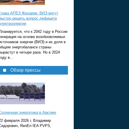
Глава АРВЭ Жихарев: ВИЭ могут
быстро решить вопрос дефицита
электроэнергии
Планируется, что к 2042 году в России
генерация на основе возобновляемых
источников энергии (ВИЭ) и их доля в
общем энергобалансе страны
вырастут в четыре раза. Но в 2024
году в...
Обзор прессы
Солнечная энергетика в Арктике
22 февраля 2026 г, Владимир
Сидорович, RenEn IEA PVPS,