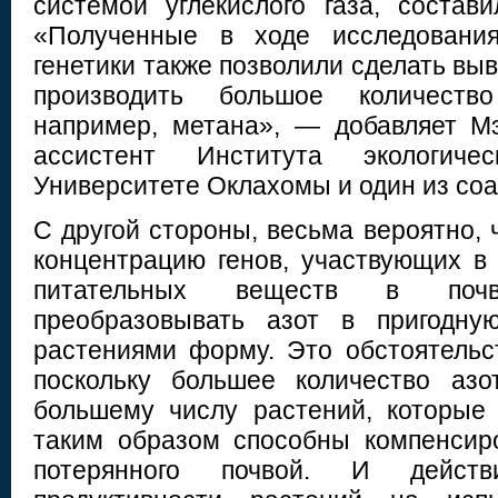
системой углекислого газа, состав
«Полученные в ходе исследовани
генетики также позволили сделать выв
производить большое количеств
например, метана», — добавляет М
ассистент Института экологиче
Университете Оклахомы и один из соа
С другой стороны, весьма вероятно, 
концентрацию генов, участвующих в 
питательных веществ в поч
преобразовывать азот в пригодну
растениями форму. Это обстоятельс
поскольку большее количество азо
большему числу растений, которые
таким образом способны компенсиро
потерянного почвой. И действи