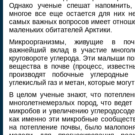
Однако ученые спешат напомнить,
многое все еще остается для них н
самых важных вопросов имеет отноше
маленьких обитателей Арктики.
Микроорганизмы, живущие в поч
важнейший вклад в участие многол
круговороте углерода. Эти малыши п
вещества в почве (процесс, известн
производят побочные углеродные 
углекислый газ и метан, которые могу
В целом ученые знают, что потеплен
многолетнемерзлых пород, что ведет
микробов и увеличению углеродосод
как именно эти микробные сообществ
на потепление почвы, было малопон