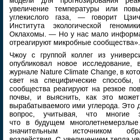
модели для прогнозирования реа
увеличение температуры или повы
углекислого газа, — говорит Цзи
Института экологической геномик
Оклахомы. — Но у нас мало информац
отреагируют микробные сообщества».
Чжоу с группой коллег из универ
опубликовал новое исследование, 
журнале Nature Climate Change, в кот
свет на специфические способы, 
сообщества реагируют на резкое п
почвы, и выяснить, как это може
вырабатываемого ими углерода. Это 
вопрос, учитывая, что многие э
что в будущем многолетнемерзлые
значительным источником обра
воздействия. С увеличением тепла у