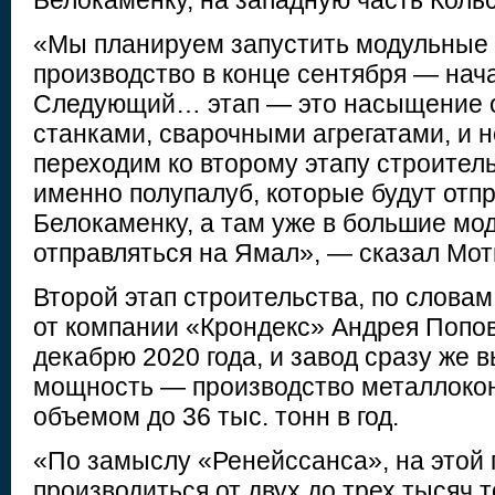
Белокаменку, на западную часть Кольс
«Мы планируем запустить модульные 
производство в конце сентября — нач
Следующий… этап — это насыщение 
станками, сварочными агрегатами, и 
переходим ко второму этапу строитель
именно полупалуб, которые будут отп
Белокаменку, а там уже в большие мо
отправляться на Ямал», — сказал Мот
Второй этап строительства, по словам
от компании «Крондекс» Андрея Попов
декабрю 2020 года, и завод сразу же 
мощность — производство металлоко
объемом до 36 тыс. тонн в год.
«По замыслу «Ренейссанса», на этой 
производиться от двух до трех тысяч т