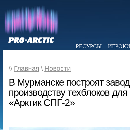
РЕСУРСЫ
ИГРОК
НОВОСТИ
ОБЗОР ПРЕССЫ
Э
\\
Главная
\
Новости
В Мурманске построят завод
производству техблоков дл
«Арктик СПГ-2»