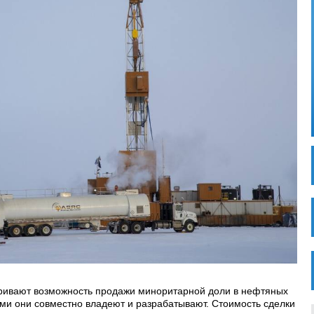
тривают возможность продажи миноритарной доли в нефтяных
ми они совместно владеют и разрабатывают. Стоимость сделки