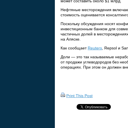
может составить около $1 млрд.
Нефтяные месторождения включают 
стоимость оценивается консалтинг
Поскольку обсуждения носят конф
инвестиционным банком для совмес
частичных долей в месторождениях
на Аляске.
Как сообщает
Reuters
, Repsol и Sa
Доли — это так называемые нерабо
от продажи углеводородов без нео
операциях. При этом он должен вне
Print This Post