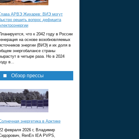
Глава АРВЭ Жихарев: ВИЭ могут
быстро решить вопрос дефицита
электроэнергии
Планируется, что к 2042 году в России
генерация на основе возобновляемых
источников энергии (ВИЭ) и их доля в
общем энергобалансе страны
вырастут в четыре раза. Но в 2024
году в...
Обзор прессы
Солнечная энергетика в Арктике
22 февраля 2026 г, Владимир
Сидорович, RenEn IEA PVPS,