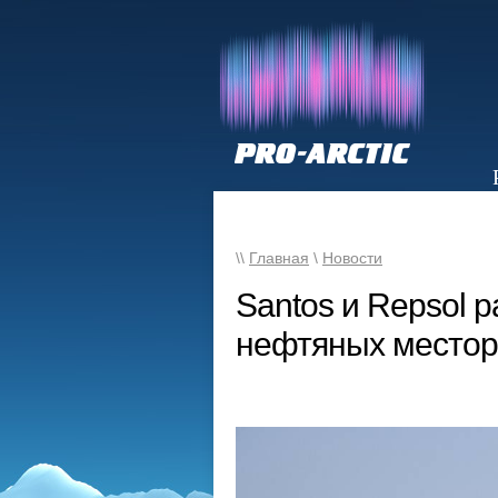
НОВОСТИ
\\
Главная
\
Новости
Santos и Repsol 
нефтяных местор