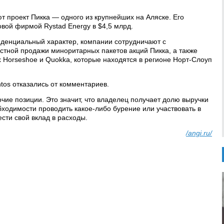
проект Пикка — одного из крупнейших на Аляске. Его
овой фирмой Rystad Energy в $4,5 млрд.
иденциальный характер, компании сотрудничают с
тной продажи миноритарных пакетов акций Пикка, а также
 Horseshoe и Quokka, которые находятся в регионе Норт-Слоуп
ntos отказались от комментариев.
чие позиции. Это значит, что владелец получает долю выручки
бходимости проводить какое-либо бурение или участвовать в
сти свой вклад в расходы.
/angi.ru/