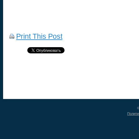
Print This Post
©
Полити