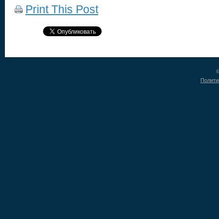
Print This Post
©
Полити