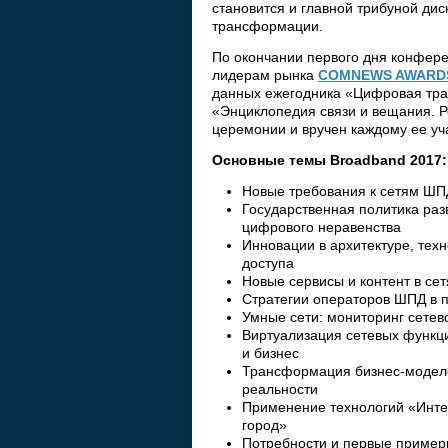
становится и главной трибуной ди
трансформации.
По окончании первого дня конфере
лидерам рынка
COMNEWS AWARD
данных ежегодника «Цифровая тра
«Энциклопедия связи и вещания. Ре
церемонии и вручен каждому ее уча
Основные
темы
Broadband 2017:
Новые требования к сетям ШП
Государственная политика ра
цифрового неравенства
Инновации в архитектуре, тех
доступа
Новые сервисы и контент в се
Стратегии операторов ШПД в 
Умные сети: мониторинг сете
Виртуализация сетевых функц
и бизнес
Трансформация бизнес-моделе
реальности
Применение технологий «Интер
город»
Потребности и первые примеры