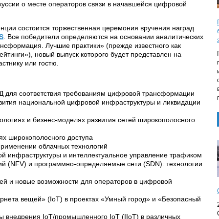
скуссии о месте операторов связи в начавшейся цифровой
нции состоится торжественная церемония вручения наград
S
. Все победители определяются на основании аналитических
нсформация. Лучшие практики» (прежде известного как
йтинги»), новый выпуск которого будет представлен на
стнику или гостю.
Д для соответствия требованиям цифровой трансформации
звития национальной цифровой инфраструктуры и ликвидации
нологиях и бизнес-моделях развития сетей широкополосного
тях широкополосного доступа
применении облачных технологий
вой инфраструктуры и интеллектуальное управление трафиком
ий (NFV) и программно-определяемые сети (SDN): технологии
й и новые возможности для операторов в цифровой
нета вещей» (IoT) в проектах «Умный город» и «Безопасный
 внедрения IoT/промышленного IoT (IIoT) в различных