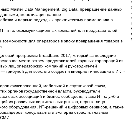
ных: Master Data Management, Big Data, превращение данных
е данными, монетизация данных
работки и первые подходы к практическому применению в
ИТ- и телекоммуникационных компаний для представителей
ые возможности для операторов в эпоху превращения товаров в
я
 деловой программы Broadband 2017, который за последние
 основное место встреч представителей крупных корпораций из
рвых лиц операторских компаний и руководителей
— трибуной для всех, кто создает и внедряет инновации в ИКТ-
ров фиксированной, мобильной и спутниковой связи,
гих органов государственной власти, руководители
аслевых ассоциаций и бизнес-сообществ, главы ИТ-служб и
аций из различных вертикальных рынков, первые лица
ого оборудования, ИТ-решений и цифровых сервисов, а также
ровайдеров, консультанты и эксперты отрасли, главные
 СМИ.