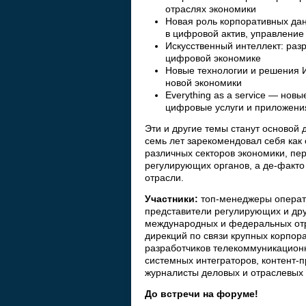
отраслях экономики
Новая роль корпоративных дан
в цифровой актив, управлени
Искусственный интеллект: раз
цифровой экономике
Новые технологии и решения 
новой экономики
Everything as a service — нов
цифровые услуги и приложени
Эти и другие темы станут основой
семь лет зарекомендовал себя как
различных секторов экономики, пе
регулирующих органов, а де-факто 
отрасли.
Участники:
топ-менеджеры операто
представители регулирующих и дру
международных и федеральных отр
дирекций по связи крупных корпор
разработчиков телекоммуникационн
системных интеграторов, контент-п
журналисты деловых и отраслевых
До встречи на форуме!