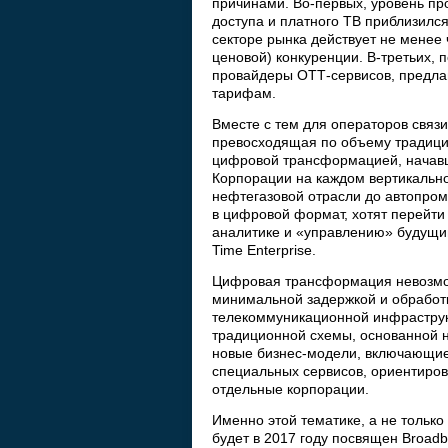
причинами. Во-первых, уровень пр
доступа и платного ТВ приблизилс
секторе рынка действует не менее 
ценовой) конкуренции. В-третьих,
провайдеры ОТТ-сервисов, предла
тарифам.
Вместе с тем для операторов связ
превосходящая по объему традици
цифровой трансформацией, начавшей
Корпорации на каждом вертикальном
нефтегазовой отрасли до автопром
в цифровой формат, хотят перейти 
аналитике и «управлению» будущим
Time Enterprise.
Цифровая трансформация невозмож
минимальной задержкой и обработ
телекоммуникационной инфраструкт
традиционной схемы, основанной на
новые бизнес-модели, включающи
специальных сервисов, ориентиро
отдельные корпорации.
Именно этой тематике, а не тольк
будет в 2017 году посвящен Broad