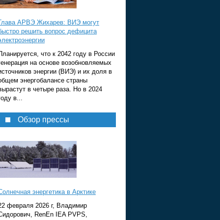
Глава АРВЭ Жихарев: ВИЭ могут
быстро решить вопрос дефицита
электроэнергии
Планируется, что к 2042 году в России
генерация на основе возобновляемых
источников энергии (ВИЭ) и их доля в
общем энергобалансе страны
вырастут в четыре раза. Но в 2024
году в...
Обзор прессы
Солнечная энергетика в Арктике
22 февраля 2026 г, Владимир
Сидорович, RenEn IEA PVPS,