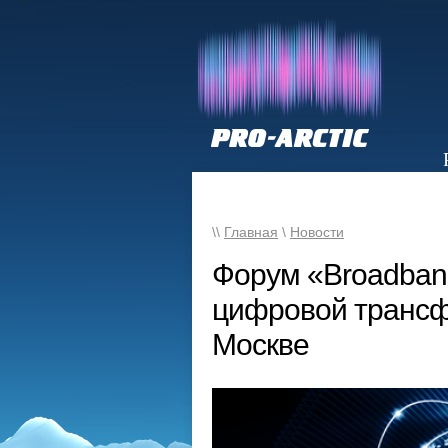
НОВОСТИ
\\
Главная
\
Новости
Форум «Broadban
цифровой трансф
Москве