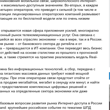
оникновения мобильной связи, широкополосного Интернет-
я к максимально-доступным значениям. Во-вторых, в каждом
четырех операторов, что приводит к сильной (в том числе и
 позиции лицензированных операторских компаний размывают
гающие их по бесплатной модели или по очень низким
и открывается новая сфера приложения усилий, многократно
онный рынок телекоммуникационных услуг. Она связана с
ся во всех отраслях экономики – как в мире, так и в России.
 рынке – от банковского сектора до ритейла и от
а – превращаются в ИТ-компании. Они переводят весь бизнес
от действий на основе статистики из прошлого к прогнозной
, а также стремятся на практике реализовать модель Real-
на без информационных технологий, а сбор, передача с
ка гигантских массивов данных требуют новой мощной
уры. При этом операторам связи предстоит отойти от
 продаже мегабайтов, мегабит в секунду или минут, и найти
е предоставление комплексных цифровых решений и
ванных на определенные сектора экономики или даже
о базовым вопросам развития рынка Интернет-доступа в России
band: крупнейшее российское событие по тематике ШПД