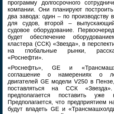
программу долгосрочного сотрудни
компании. Они планируют построит
два завода: один – по производству 
для судов, второй – выпускающий
судовое оборудование. Первоочере
будет обеспечение оборудованием
кластера (ССК) «Звезда», в перспект
на глобальные рынки, расска
«Роснефти».
«Роснефть», GE и «Трансмашх
соглашение о намерениях о ло
двигателей GE модели V250 в Пензе,
поставляться на ССК «Звезда».
предполагается поставить уже
Предполагается, что предприятием н
будут владеть GE и «Трансмашхолд