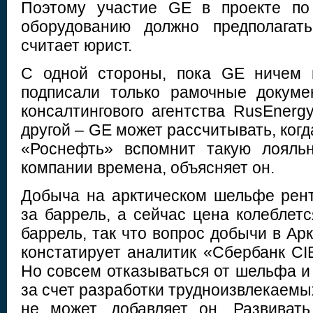
Поэтому участие GE в проекте по
оборудованию должно предполага
считает юрист.
С одной стороны, пока GE ничем н
подписали только рамочные докуме
консалтингового агентства RusEnerg
другой – GE может рассчитывать, когд
«Роснефть» вспомнит такую лояль
компании времена, объясняет он.
Добыча на арктическом шельфе рен
за баррель, а сейчас цена колеблет
баррель, так что вопрос добычи в Арк
констатирует аналитик «Сбербанк CI
Но совсем отказываться от шельфа и
за счет разработки трудноизвлекаемы
не может, добавляет он. Развиват