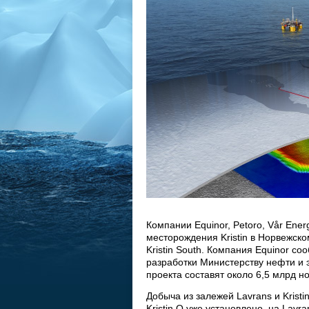
Компании Equinor, Petoro, Vår Ener
месторождения Kristin в Норвежском
Kristin South. Компания Equinor с
разработки Министерству нефти и 
проекта составят около 6,5 млрд н
Добыча из залежей Lavrans и Kristi
Kristin Q уже установлено, на Lavr