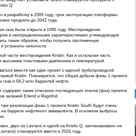
stin Q.
о в разработку в 2005 году, срок эксплуатации платформы
можно продлить до 2042 года.
ми газа была открыта в 1995 году. Месторождение
ором и неопределенными характеристиками углеводородов.
ись таким образом, чтобы получить протяженную
и устранить неясности.
ой части месторождения Kristin. Как и остальная часть
ся высокими пластовыми давлением и температурой.
тываться вместе как один проект с единой трубопроводной
ормой Kristin. Планируется, что общая добыча фазы 1 проекта
. м газа и 58,2 млн баррелей нефти.
 содержит также описание последующих этапов (фаз) проекта
ем залежей Erlend и Ragnfrid.
 при реализации фазы 1 проекта Kristin South будут очень
 на баррель нефтяного эквивалента. В основном выбросы
ью.
ин, двух на Lavrans и одной на Kristin Q, запланировано на
Lavrans) планируется ввести в 2025 году.