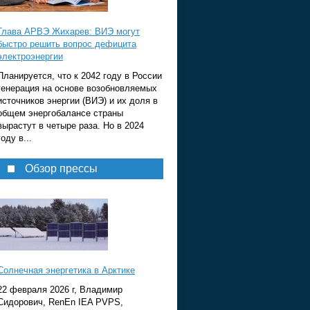
Глава АРВЭ Жихарев: ВИЭ могут
быстро решить вопрос дефицита
электроэнергии
Планируется, что к 2042 году в России
генерация на основе возобновляемых
источников энергии (ВИЭ) и их доля в
общем энергобалансе страны
вырастут в четыре раза. Но в 2024
году в...
Обзор прессы
Солнечная энергетика в Арктике
22 февраля 2026 г, Владимир
Сидорович, RenEn IEA PVPS,