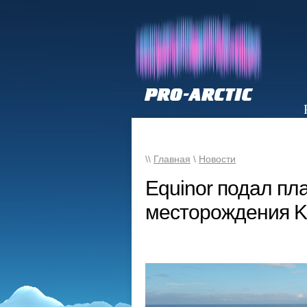
НОВОСТИ
\\
Главная
\
Новости
Equinor подал пл
месторождения Kr