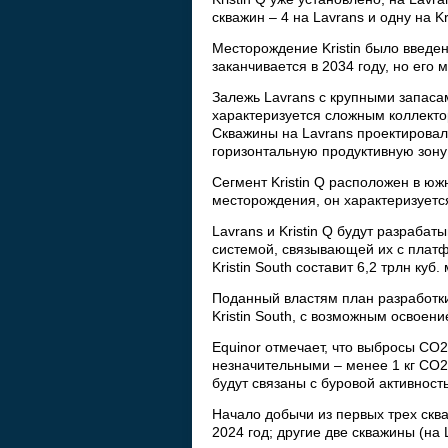
скважин – 4 на Lavrans и одну на Kri
Месторождение Kristin было введен
заканчивается в 2034 году, но его 
Залежь Lavrans с крупными запаса
характеризуется сложным коллект
Скважины на Lavrans проектировал
горизонтальную продуктивную зону 
Сегмент Kristin Q расположен в южн
месторождения, он характеризует
Lavrans и Kristin Q будут разраба
системой, связывающей их с платф
Kristin South составит 6,2 трлн куб
Поданный властям план разработки
Kristin South, с возможным освоени
Equinor отмечает, что выбросы CO2
незначительными – менее 1 кг CO2
будут связаны с буровой активност
Начало добычи из первых трех скваж
2024 год; другие две скважины (на 