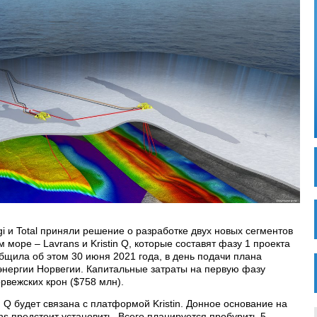
gi и Total приняли решение о разработке двух новых сегментов
 море – Lavrans и Kristin Q, которые составят фазу 1 проекта
ообщила об этом 30 июня 2021 года, в день подачи плана
энергии Норвегии. Капитальные затраты на первую фазу
орвежских крон ($758 млн).
n Q будет связана с платформой Kristin. Донное основание на
ans предстоит установить. Всего планируется пробурить 5